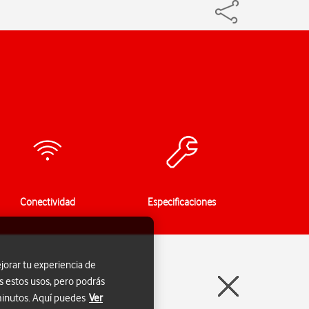
Conectividad
Especificaciones
jorar tu experiencia de
s estos usos, pero podrás
 minutos. Aquí puedes
Ver