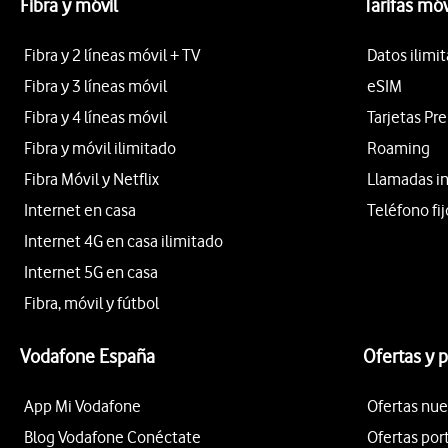
Fibra y móvil
Tarifas móv
Fibra y 2 líneas móvil + TV
Datos ilimi
Fibra y 3 líneas móvil
eSIM
Fibra y 4 líneas móvil
Tarjetas Pr
Fibra y móvil ilimitado
Roaming
Fibra Móvil y Netflix
Llamadas i
Internet en casa
Teléfono fij
Internet 4G en casa ilimitado
Internet 5G en casa
Fibra, móvil y fútbol
Vodafone España
Ofertas y 
App Mi Vodafone
Ofertas nue
Blog Vodafone Conéctate
Ofertas por