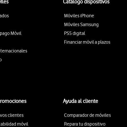
iles
Catálogo dispositivos
tados
Móviles iPhone
Móviles Samsung
epago Móvil
PS5 digital
Financiar móvil a plazos
nternacionales
o
promociones
Ayuda al cliente
vos clientes
Comparador de móviles
tabilidad móvil
Repara tu dispositivo