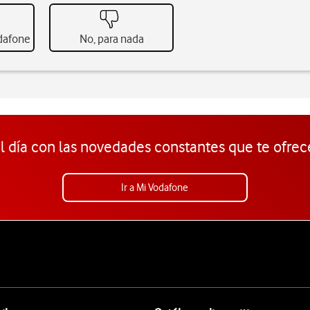
odafone
No, para nada
l día con las novedades constantes que te ofrec
Ir a Mi Vodafone