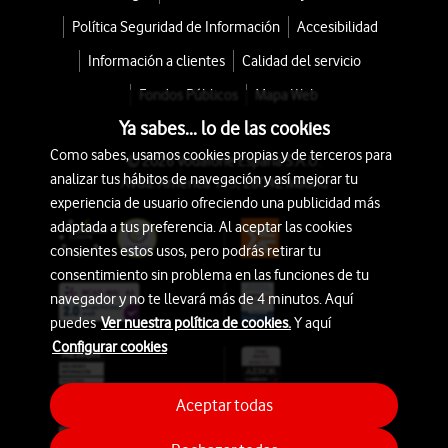
Política Seguridad de Información
Accesibilidad
Información a clientes
Calidad del servicio
Fondos Públicos
Mapa Web
Ya sabes... lo de las cookies
Como sabes, usamos cookies propias y de terceros para
© 2026 Vodafone España S.A.U.
analizar tus hábitos de navegación y así mejorar tu
Avda. América 115, 28042 Madrid
experiencia de usuario ofreciendo una publicidad más
adaptada a tus preferencia. Al aceptar las cookies
consientes estos usos, pero podrás retirar tu
consentimiento sin problema en las funciones de tu
navegador y no te llevará más de 4 minutos. Aquí
puedes
Ver nuestra política de cookies.
Y aquí
Configurar cookies
Aceptar todas