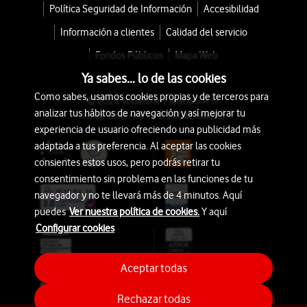
Política Seguridad de Información
Accesibilidad
Información a clientes
Calidad del servicio
Fondos Públicos
Mapa Web
Ya sabes... lo de las cookies
Como sabes, usamos cookies propias y de terceros para
© 2026 Vodafone España S.A.U.
analizar tus hábitos de navegación y así mejorar tu
Avda. América 115, 28042 Madrid
experiencia de usuario ofreciendo una publicidad más
adaptada a tus preferencia. Al aceptar las cookies
consientes estos usos, pero podrás retirar tu
consentimiento sin problema en las funciones de tu
navegador y no te llevará más de 4 minutos. Aquí
puedes
Ver nuestra política de cookies.
Y aquí
Configurar cookies
Aceptar todas
Rechazar todas