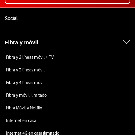
Pie de página de Vodafone
Enlaces a las redes sociales de Vodafone
Social
Fibra y móvil
Fibra y 2 líneas móvil + TV
Fibra y 3 líneas móvil
Fibra y 4 líneas móvil
Fibra y móvil ilimitado
Fibra Móvil y Netflix
Internet en casa
Internet 4G en casa ilimitado