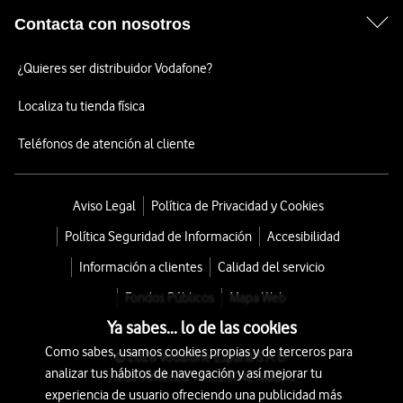
Contacta con nosotros
¿Quieres ser distribuidor Vodafone?
Localiza tu tienda física
Teléfonos de atención al cliente
Aviso Legal
Política de Privacidad y Cookies
Política Seguridad de Información
Accesibilidad
Información a clientes
Calidad del servicio
Fondos Públicos
Mapa Web
Ya sabes... lo de las cookies
Como sabes, usamos cookies propias y de terceros para
© 2026 Vodafone España S.A.U.
analizar tus hábitos de navegación y así mejorar tu
Avda. América 115, 28042 Madrid
experiencia de usuario ofreciendo una publicidad más