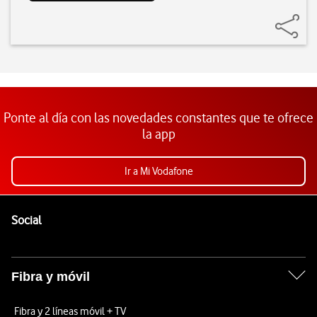
Ponte al día con las novedades constantes que te ofrece
la app
Ir a Mi Vodafone
Pie de página de Vodafone
Enlaces a las redes sociales de Vodafone
Social
Fibra y móvil
Fibra y 2 líneas móvil + TV