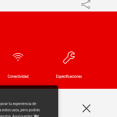
Conectividad
Especificaciones
jorar tu experiencia de
s estos usos, pero podrás
 minutos. Aquí puedes
Ver