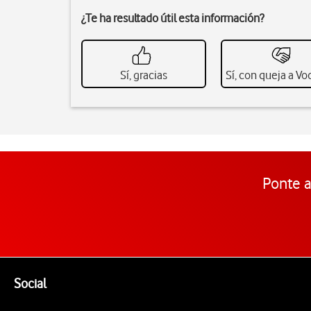
¿Te ha resultado útil esta información?
Sí, gracias
Sí, con queja a V
Ponte a
Pie de página de Vodafone
Enlaces a las redes sociales de Vodafone
Social