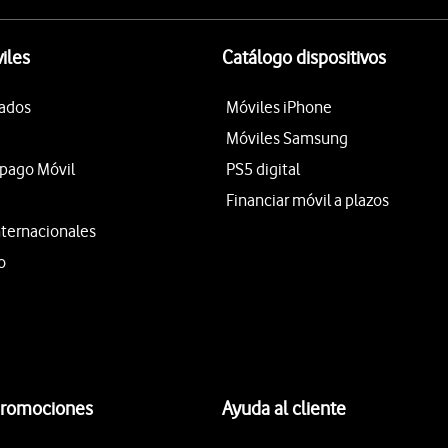
iles
Catálogo dispositivos
tados
Móviles iPhone
Móviles Samsung
epago Móvil
PS5 digital
Financiar móvil a plazos
nternacionales
o
promociones
Ayuda al cliente