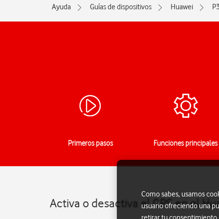
Ayuda
Guías de dispositivos
Huawei
P
Primeros pasos
Funciones principales
Como sabes, usamos cookie
Activa o desactiva el GPS en el H
usuario ofreciendo una pu
retirar tu consentimiento