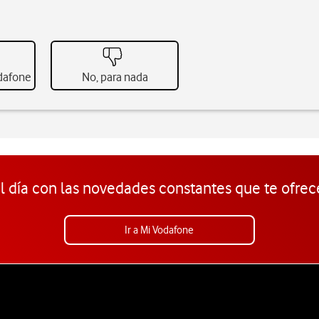
odafone
No, para nada
l día con las novedades constantes que te ofrec
Ir a Mi Vodafone