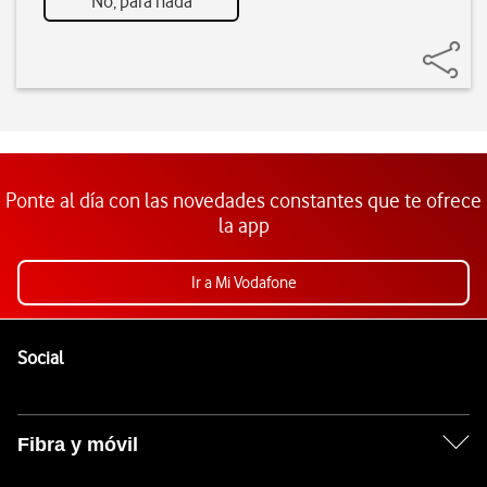
No, para nada
Ponte al día con las novedades constantes que te ofrece
la app
Ir a Mi Vodafone
Pie de página de Vodafone
Enlaces a las redes sociales de Vodafone
Social
Fibra y móvil