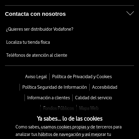
Contacta con nosotros
¿Quieres ser distribuidor Vodafone?
Localiza tu tienda física
Teléfonos de atención al cliente
Aviso Legal
Política de Privacidad y Cookies
Política Seguridad de Información
Accesibilidad
Información a clientes
Calidad del servicio
Fondos Públicos
Mapa Web
Ya sabes... lo de las cookies
Como sabes, usamos cookies propias y de terceros para
© 2026 Vodafone España S.A.U.
analizar tus hábitos de navegación y así mejorar tu
Avda. América 115, 28042 Madrid