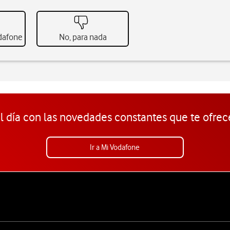
odafone
No, para nada
l día con las novedades constantes que te ofrec
Ir a Mi Vodafone