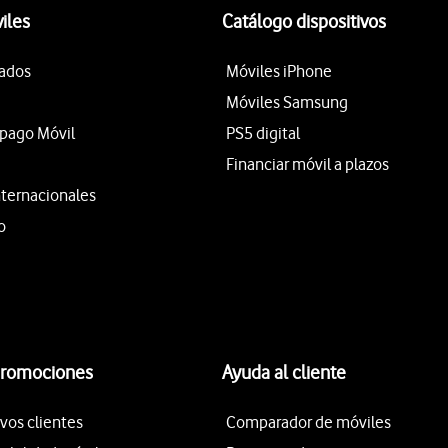
iles
Catálogo dispositivos
tados
Móviles iPhone
Móviles Samsung
epago Móvil
PS5 digital
Financiar móvil a plazos
nternacionales
o
promociones
Ayuda al cliente
vos clientes
Comparador de móviles