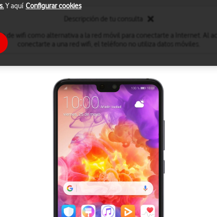
s.
Y aquí
Configurar cookies
Descripción de tu consulta
ón de wifi como alternativa a la red móvil para conectarte a Internet. Al act
conectarte a una red wifi, el teléfono no utiliza datos móviles.