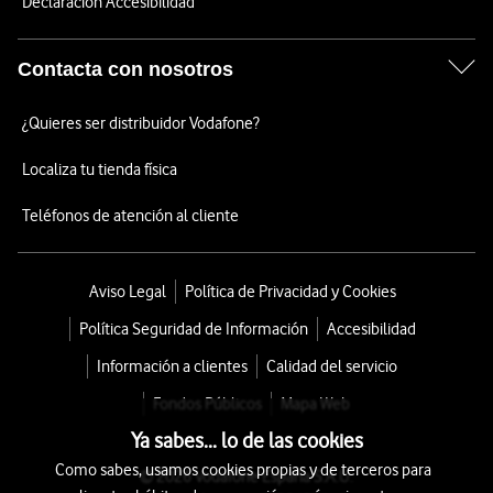
Declaración Accesibilidad
Contacta con nosotros
¿Quieres ser distribuidor Vodafone?
Localiza tu tienda física
Teléfonos de atención al cliente
Aviso Legal
Política de Privacidad y Cookies
Política Seguridad de Información
Accesibilidad
Información a clientes
Calidad del servicio
Fondos Públicos
Mapa Web
Ya sabes... lo de las cookies
Como sabes, usamos cookies propias y de terceros para
© 2026 Vodafone España S.A.U.