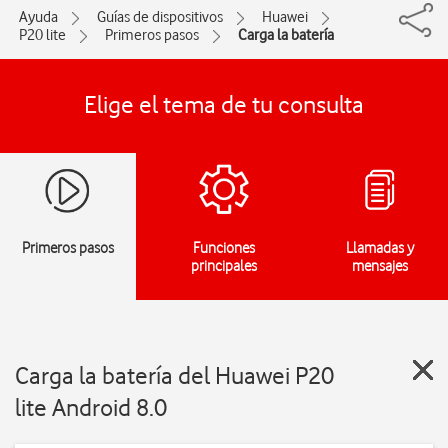
Ayuda
Guías de dispositivos
Huawei
P20 lite
Primeros pasos
Carga la batería
Elige el tema de tu consulta
Primeros pasos
Funciones
Llamadas y
principales
mensajes
Carga la batería del Huawei P20
lite Android 8.0