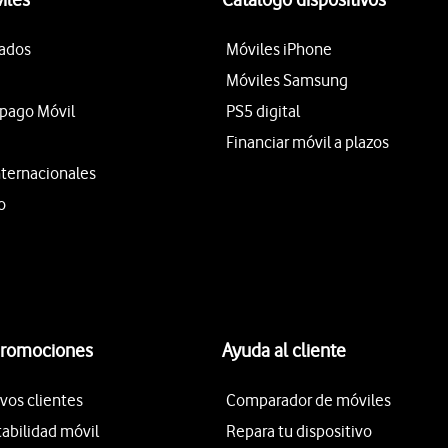
tados
Móviles iPhone
Móviles Samsung
epago Móvil
PS5 digital
Financiar móvil a plazos
nternacionales
o
promociones
Ayuda al cliente
vos clientes
Comparador de móviles
tabilidad móvil
Repara tu dispositivo