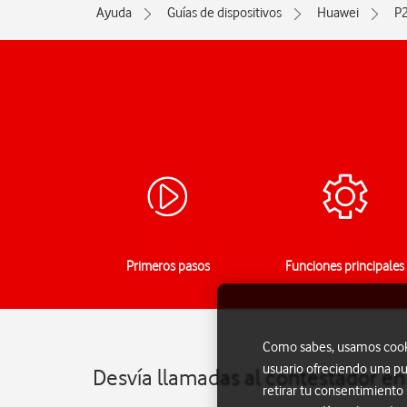
Ayuda
Guías de dispositivos
Huawei
P2
Primeros pasos
Funciones principales
Como sabes, usamos cookie
usuario ofreciendo una pu
Desvía llamadas al contestador en 
retirar tu consentimiento