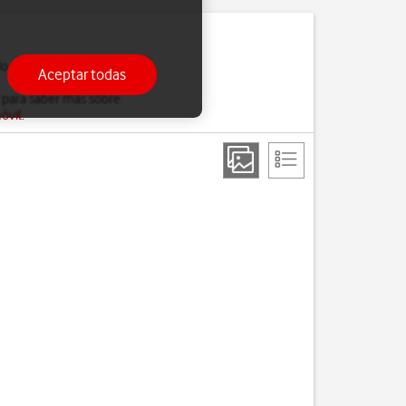
do estés ocupado, solo
Aceptar todas
 para saber más sobre
óvil
.