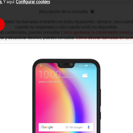
s.
Y aquí
Configurar cookies
Descripción de tu consulta
testador las llamadas entrantes en estas situaciones: siempre, solo cuan
cuando no respondas o solo cuando estés no disponible.
 el contestador, puedes consultar
Cómo gestionar tu contestador móvil
y
var y desactivar desvíos, puedes consultar
Cómo desviar llamadas en tu m