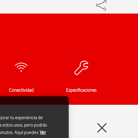
Conectividad
Especificaciones
jorar tu experiencia de
s estos usos, pero podrás
 minutos. Aquí puedes
Ver