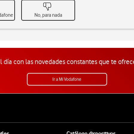
odafone
No, para nada
l día con las novedades constantes que te ofrec
Ir a Mi Vodafone
iles
Catálogo dispositivos