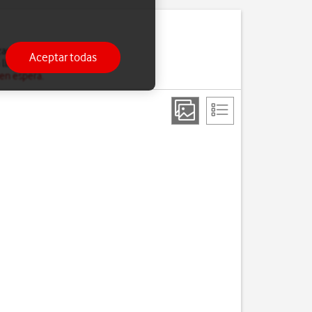
ar la llamada en curso.
Aceptar todas
 llamada en espera.
 en espera
.