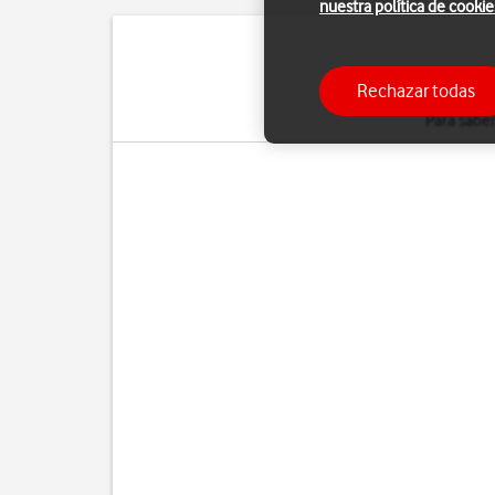
nuestra política de cookie
Con el servicio de
llam
Rechazar todas
Los pasos
que se in
Para saber