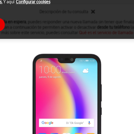
s.
Y aquí
Configurar cookies
Descripción de tu consulta
ada en espera
, puedes responder una nueva llamada sin tener que finaliz
dican a continuación te permiten activar o desactivar
desde tu teléfono
la
 más sobre este servicio, puedes consultar
Qué es el servicio de llamada