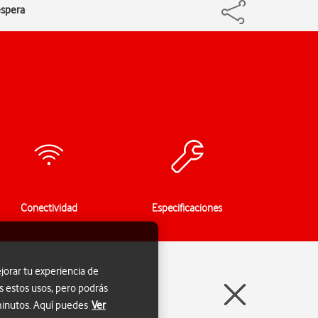
espera
Conectividad
Especificaciones
jorar tu experiencia de
s estos usos, pero podrás
 minutos. Aquí puedes
Ver