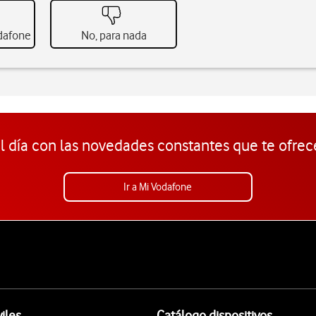
odafone
No, para nada
l día con las novedades constantes que te ofrec
Ir a Mi Vodafone
iles
Catálogo dispositivos