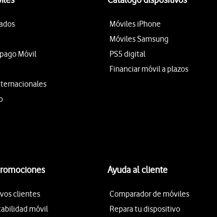
tados
Móviles iPhone
Móviles Samsung
epago Móvil
PS5 digital
Financiar móvil a plazos
nternacionales
o
promociones
Ayuda al cliente
vos clientes
Comparador de móviles
tabilidad móvil
Repara tu dispositivo