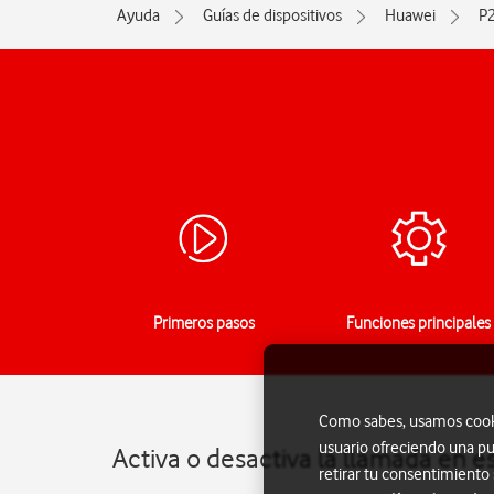
Ayuda
Guías de dispositivos
Huawei
P2
Primeros pasos
Funciones principales
Como sabes, usamos cookie
usuario ofreciendo una pu
Activa o desactiva la llamada en e
retirar tu consentimiento