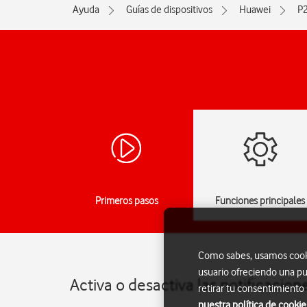
Ayuda
Guías de dispositivos
Huawei
P
Primeros pasos
Funciones principales
Como sabes, usamos cookie
usuario ofreciendo una pu
Activa o desactiva las notificacio
retirar tu consentimiento
nuestra política de cookie