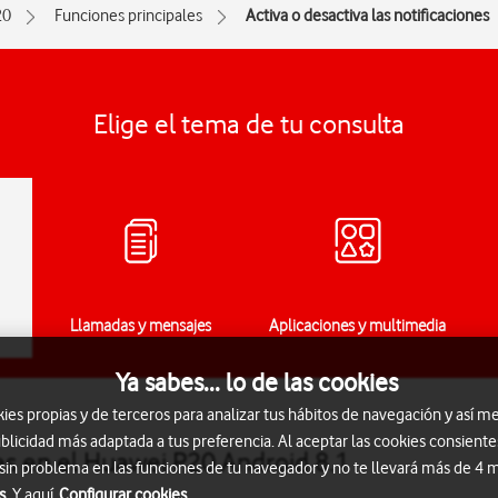
20
Funciones principales
Activa o desactiva las notificaciones
Elige el tema de tu consulta
Llamadas y mensajes
Aplicaciones y multimedia
Ya sabes... lo de las cookies
s propias y de terceros para analizar tus hábitos de navegación y así me
blicidad más adaptada a tus preferencia. Al aceptar las cookies consiente
nes en el Huawei P20 Android 8.1
 sin problema en las funciones de tu navegador y no te llevará más de 4
s.
Y aquí
Configurar cookies