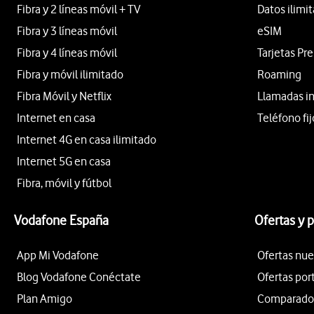
Fibra y 2 líneas móvil + TV
Datos ilimi
Fibra y 3 líneas móvil
eSIM
Fibra y 4 líneas móvil
Tarjetas Pr
Fibra y móvil ilimitado
Roaming
Fibra Móvil y Netflix
Llamadas i
Internet en casa
Teléfono fij
Internet 4G en casa ilimitado
Internet 5G en casa
Fibra, móvil y fútbol
Vodafone España
Ofertas y 
App Mi Vodafone
Ofertas nue
Blog Vodafone Conéctate
Ofertas por
Plan Amigo
Comparador 