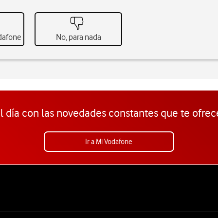
odafone
No, para nada
l día con las novedades constantes que te ofrec
Ir a Mi Vodafone