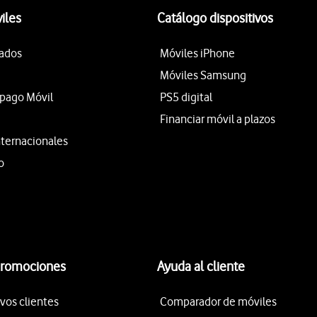
iles
Catálogo dispositivos
tados
Móviles iPhone
Móviles Samsung
epago Móvil
PS5 digital
Financiar móvil a plazos
nternacionales
o
promociones
Ayuda al cliente
vos clientes
Comparador de móviles