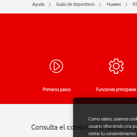
Ayuda
Guías de dispositivos
Huawei
P
Primeros pasos
Funciones principales
Como sabes, usamos cookie
Consulta el consumo de datos en 
usuario ofreciendo una pu
retirar tu consentimiento