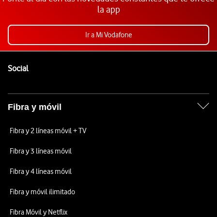
la app
Ir a Mi Vodafone
Pie de página de Vodafone
Enlaces a las redes sociales de Vodafone
Social
Fibra y móvil
Fibra y 2 líneas móvil + TV
Fibra y 3 líneas móvil
Fibra y 4 líneas móvil
Fibra y móvil ilimitado
Fibra Móvil y Netflix