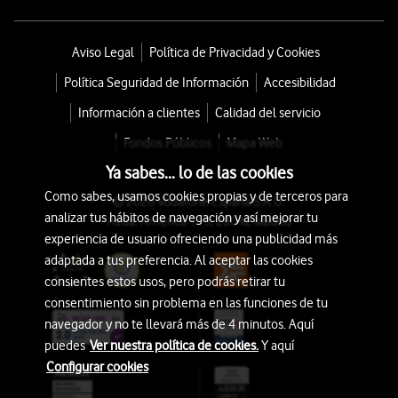
Aviso Legal
Política de Privacidad y Cookies
Política Seguridad de Información
Accesibilidad
Información a clientes
Calidad del servicio
Fondos Públicos
Mapa Web
Ya sabes... lo de las cookies
Como sabes, usamos cookies propias y de terceros para
© 2026 Vodafone España S.A.U.
analizar tus hábitos de navegación y así mejorar tu
Avda. América 115, 28042 Madrid
experiencia de usuario ofreciendo una publicidad más
adaptada a tus preferencia. Al aceptar las cookies
consientes estos usos, pero podrás retirar tu
consentimiento sin problema en las funciones de tu
navegador y no te llevará más de 4 minutos. Aquí
puedes
Ver nuestra política de cookies.
Y aquí
Configurar cookies