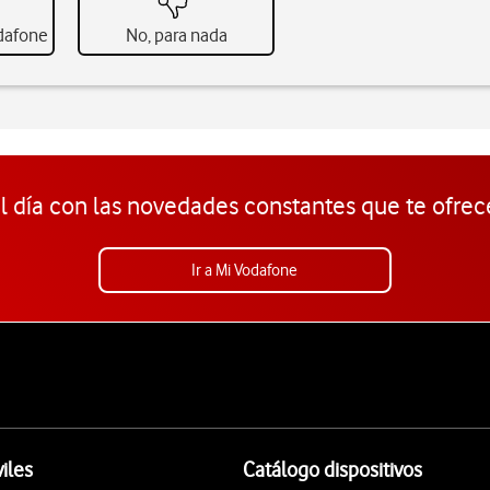
odafone
No, para nada
l día con las novedades constantes que te ofrec
Ir a Mi Vodafone
iles
Catálogo dispositivos