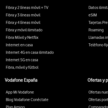
Fibra y 2 líneas móvil + TV
Datos ilimi
Fibra y 3 líneas móvil
eSIM
Fibra y 4 líneas móvil
Tarjetas Pr
Fibra y móvil ilimitado
Roaming
Fibra Móvil y Netflix
Llamadas i
Internet en casa
Teléfono fij
Internet 4G en casa ilimitado
Internet 5G en casa
Fibra, móvil y fútbol
Vodafone España
Ofertas y 
App Mi Vodafone
Ofertas nue
Blog Vodafone Conéctate
Ofertas por
Plan Amigo
Comparador 