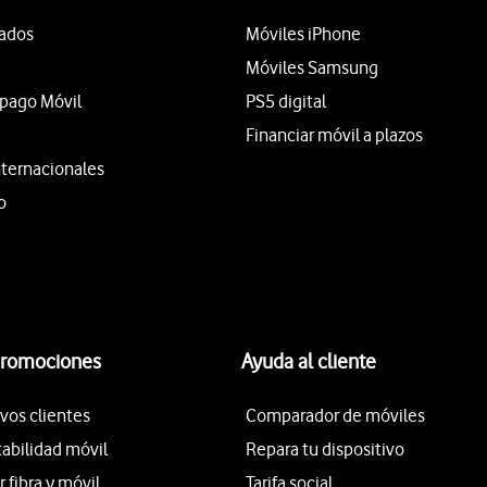
tados
Móviles iPhone
Móviles Samsung
epago Móvil
PS5 digital
Financiar móvil a plazos
nternacionales
o
promociones
Ayuda al cliente
vos clientes
Comparador de móviles
tabilidad móvil
Repara tu dispositivo
fibra y móvil
Tarifa social