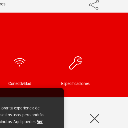
ones
Conectividad
Especificaciones
jorar tu experiencia de
s estos usos, pero podrás
 minutos. Aquí puedes
Ver