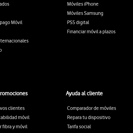
tados
Móviles iPhone
Móviles Samsung
epago Móvil
PS5 digital
Financiar móvil a plazos
nternacionales
o
promociones
Ayuda al cliente
vos clientes
Comparador de móviles
tabilidad móvil
Repara tu dispositivo
fibra y móvil
Tarifa social