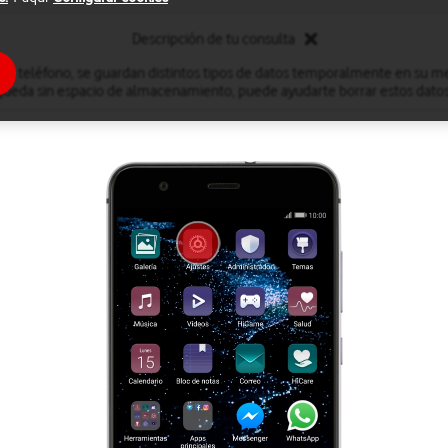
Descripción de tu consulta
 el teléfono, se guardan distintos tipos de datos temporalmente en su me
queda sin espacio de almacenamiento, puede ayudarte borrar estos datos