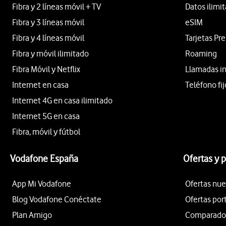
Fibra y 2 líneas móvil + TV
Datos ilimi
Fibra y 3 líneas móvil
eSIM
Fibra y 4 líneas móvil
Tarjetas Pr
Fibra y móvil ilimitado
Roaming
Fibra Móvil y Netflix
Llamadas i
Internet en casa
Teléfono fij
Internet 4G en casa ilimitado
Internet 5G en casa
Fibra, móvil y fútbol
Vodafone España
Ofertas y 
App Mi Vodafone
Ofertas nue
Blog Vodafone Conéctate
Ofertas por
Plan Amigo
Comparador 