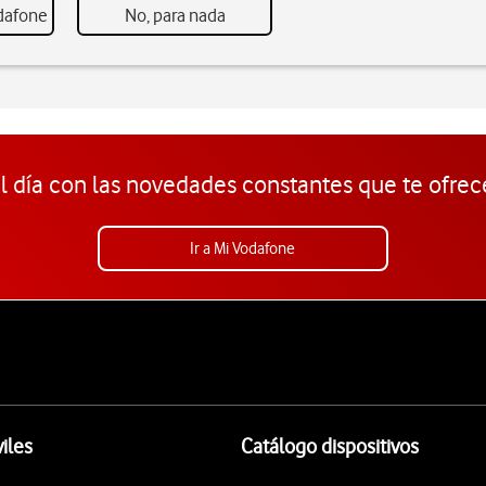
odafone
No, para nada
l día con las novedades constantes que te ofrec
Ir a Mi Vodafone
iles
Catálogo dispositivos