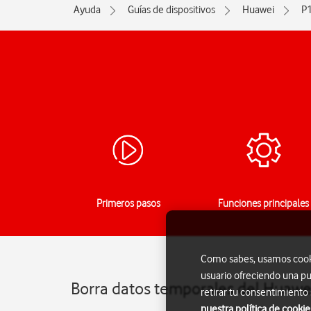
Ayuda
Guías de dispositivos
Huawei
P1
Primeros pasos
Funciones principales
Como sabes, usamos cookie
usuario ofreciendo una pu
Borra datos temporales del Huawei
retirar tu consentimiento
nuestra política de cookie