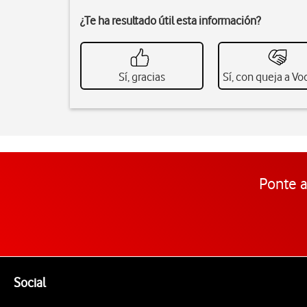
¿Te ha resultado útil esta información?
Sí, gracias
Sí, con queja a V
Ponte a
Pie de página de Vodafone
Enlaces a las redes sociales de Vodafone
Social