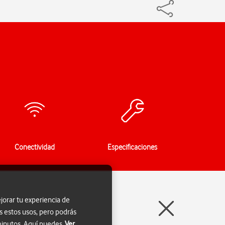
Conectividad
Especificaciones
jorar tu experiencia de
s estos usos, pero podrás
 minutos. Aquí puedes
Ver