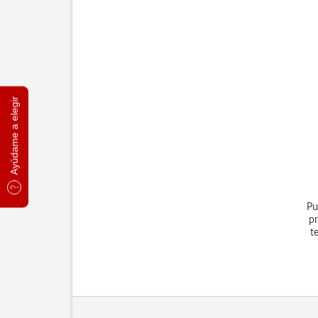
Ayúdame a elegir
Pu
pr
t