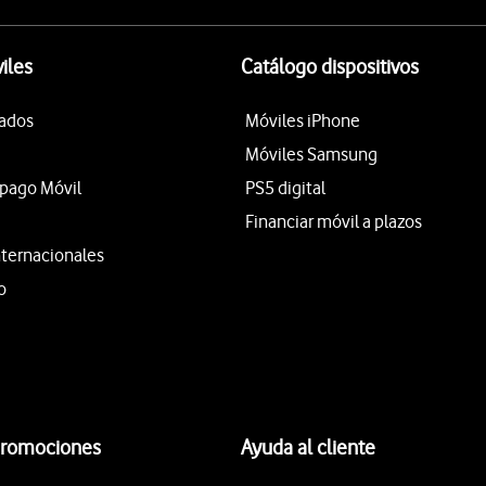
iles
Catálogo dispositivos
tados
Móviles iPhone
Móviles Samsung
epago Móvil
PS5 digital
Financiar móvil a plazos
nternacionales
o
promociones
Ayuda al cliente