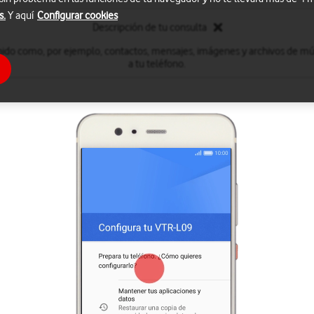
s.
Y aquí
Configurar cookies
Descripción de tu consulta
nido como, por ejemplo, contactos, mensajes, imágenes y archivos de mú
a tu teléfono.