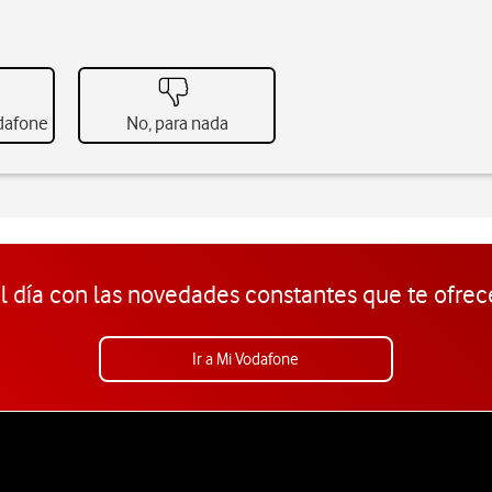
odafone
No, para nada
l día con las novedades constantes que te ofrec
Ir a Mi Vodafone