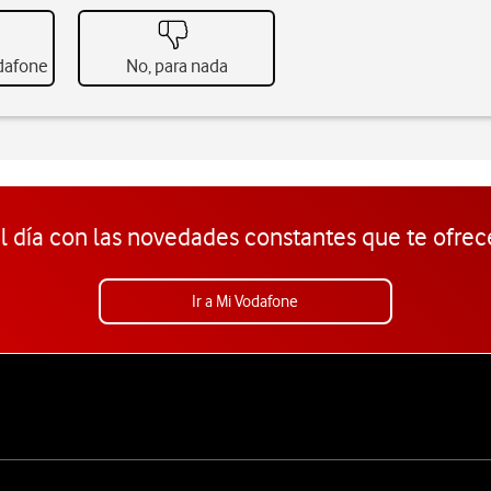
odafone
No, para nada
l día con las novedades constantes que te ofrec
Ir a Mi Vodafone