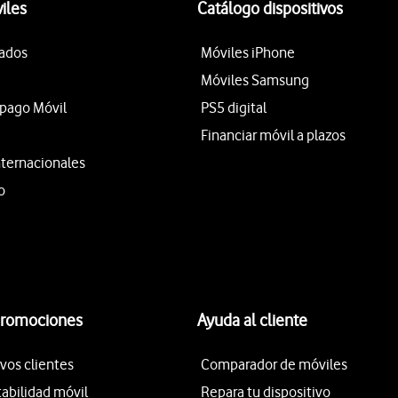
iles
Catálogo dispositivos
tados
Móviles iPhone
Móviles Samsung
epago Móvil
PS5 digital
Financiar móvil a plazos
nternacionales
o
promociones
Ayuda al cliente
vos clientes
Comparador de móviles
tabilidad móvil
Repara tu dispositivo