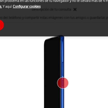
 sin problema en las funciones de tu navegador y no te llevará más de 4
s.
Y aquí
Configurar cookies
Descripción de tu consulta
s del teléfono y compartir estas imágenes con tus amigos o guardarlas par