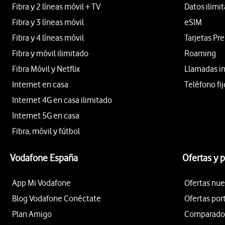
Fibra y 2 líneas móvil + TV
Datos ilimi
Fibra y 3 líneas móvil
eSIM
Fibra y 4 líneas móvil
Tarjetas Pr
Fibra y móvil ilimitado
Roaming
Fibra Móvil y Netflix
Llamadas i
Internet en casa
Teléfono fij
Internet 4G en casa ilimitado
Internet 5G en casa
Fibra, móvil y fútbol
Vodafone España
Ofertas y 
App Mi Vodafone
Ofertas nue
Blog Vodafone Conéctate
Ofertas por
Plan Amigo
Comparador 