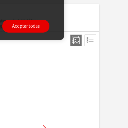
utonomía del teléfono.
Aceptar todas
gía.