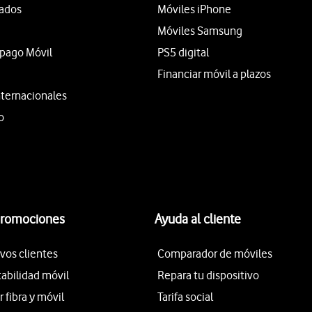
tados
Móviles iPhone
Móviles Samsung
epago Móvil
PS5 digital
Financiar móvil a plazos
nternacionales
o
promociones
Ayuda al cliente
vos clientes
Comparador de móviles
tabilidad móvil
Repara tu dispositivo
fibra y móvil
Tarifa social