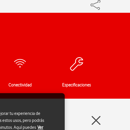
Conectividad
Especificaciones
jorar tu experiencia de
s estos usos, pero podrás
 minutos. Aquí puedes
Ver