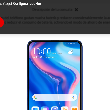
s.
Y aquí
Configurar cookies
Descripción de tu consulta
nes del teléfono gastan mucha batería y reducen considerablemente la a
des reducir el consumo de batería, activando el modo de ahorro de ener