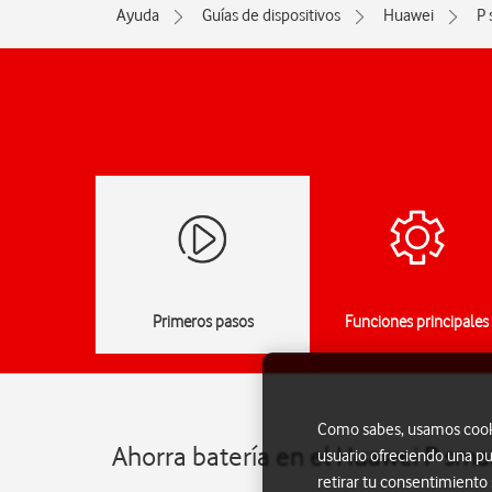
Ayuda
Guías de dispositivos
Huawei
P 
Primeros pasos
Funciones principales
Como sabes, usamos cookie
Ahorra batería en el Huawei P sma
usuario ofreciendo una pu
retirar tu consentimiento