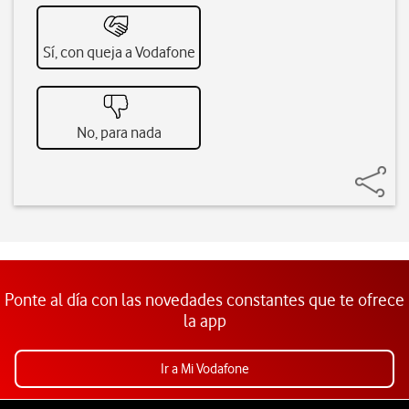
Sí, con queja a Vodafone
No, para nada
Ponte al día con las novedades constantes que te ofrece
la app
Ir a Mi Vodafone
Pie de página de Vodafone