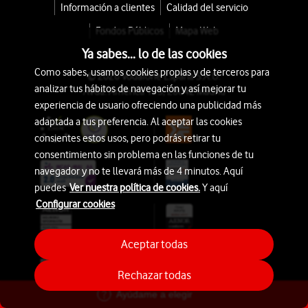
Información a clientes
Calidad del servicio
Fondos Públicos
Mapa Web
Ya sabes... lo de las cookies
Como sabes, usamos cookies propias y de terceros para
© 2026 Vodafone España S.A.U.
analizar tus hábitos de navegación y así mejorar tu
Avda. América 115, 28042 Madrid
experiencia de usuario ofreciendo una publicidad más
adaptada a tus preferencia. Al aceptar las cookies
consientes estos usos, pero podrás retirar tu
consentimiento sin problema en las funciones de tu
navegador y no te llevará más de 4 minutos. Aquí
puedes
Ver nuestra política de cookies.
Y aquí
Configurar cookies
Aceptar todas
Rechazar todas
Ayúdame a elegir