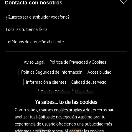
Contacta con nosotros
¿Quieres ser distribuidor Vodafone?
Localiza tu tienda física
Teléfonos de atención al cliente
Aviso Legal
Política de Privacidad y Cookies
Política Seguridad de Información
Accesibilidad
Información a clientes
Calidad del servicio
Fondos Públicos
Mapa Web
Ya sabes... lo de las cookies
Como sabes, usamos cookies propias y de terceros para
© 2026 Vodafone España S.A.U.
analizar tus hábitos de navegación y así mejorar tu
Avda. América 115, 28042 Madrid
experiencia de usuario ofreciendo una publicidad más
adaptada a tus preferencia. Al aceptar las cookies