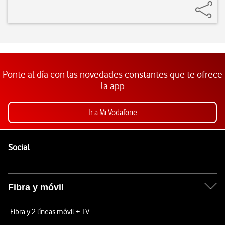
Ponte al día con las novedades constantes que te ofrece
la app
Ir a Mi Vodafone
Pie de página de Vodafone
Enlaces a las redes sociales de Vodafone
Social
Fibra y móvil
Fibra y 2 líneas móvil + TV