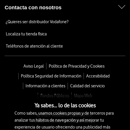
Contacta con nosotros
¿Quieres ser distribuidor Vodafone?
Localiza tu tienda física
Teléfonos de atención al cliente
Aviso Legal
Política de Privacidad y Cookies
Política Seguridad de Información
Accesibilidad
Información a clientes
Calidad del servicio
Fondos Públicos
Mapa Web
Ya sabes... lo de las cookies
Como sabes, usamos cookies propias y de terceros para
© 2026 Vodafone España S.A.U.
analizar tus hábitos de navegación y así mejorar tu
Avda. América 115, 28042 Madrid
experiencia de usuario ofreciendo una publicidad más