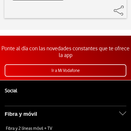
Ponte al día con las novedades constantes que te ofrece
la app
Ir a Mi Vodafone
Pie de página de Vodafone
Enlaces a las redes sociales de Vodafone
Social
Fibra y móvil
Fibra y 2 líneas móvil + TV