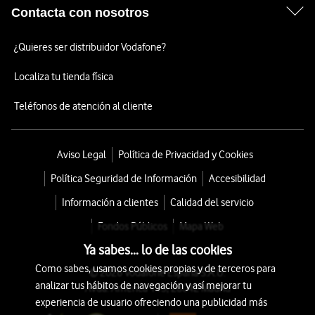
Contacta con nosotros
¿Quieres ser distribuidor Vodafone?
Localiza tu tienda física
Teléfonos de atención al cliente
Aviso Legal
Política de Privacidad y Cookies
Política Seguridad de Información
Accesibilidad
Información a clientes
Calidad del servicio
Fondos Públicos
Mapa Web
Ya sabes... lo de las cookies
Como sabes, usamos cookies propias y de terceros para
© 2026 Vodafone España S.A.U.
analizar tus hábitos de navegación y así mejorar tu
Avda. América 115, 28042 Madrid
experiencia de usuario ofreciendo una publicidad más