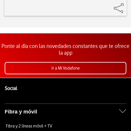
Ponte al día con las novedades constantes que te ofrece
la app
Ir a Mi Vodafone
Pie de página de Vodafone
Enlaces a las redes sociales de Vodafone
Social
Fibra y móvil
Fibra y 2 líneas móvil + TV