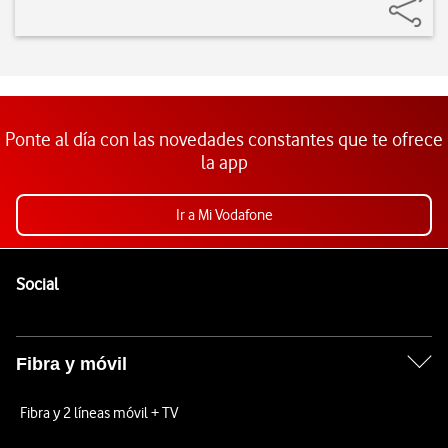
Ponte al día con las novedades constantes que te ofrece
la app
Ir a Mi Vodafone
Pie de página de Vodafone
Enlaces a las redes sociales de Vodafone
Social
Fibra y móvil
Fibra y 2 líneas móvil + TV