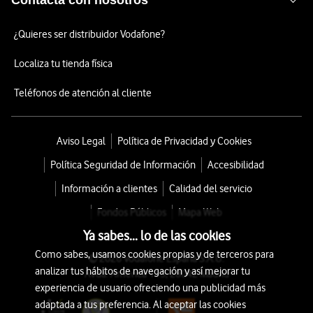
Contacta con nosotros
¿Quieres ser distribuidor Vodafone?
Localiza tu tienda física
Teléfonos de atención al cliente
Aviso Legal
Política de Privacidad y Cookies
Política Seguridad de Información
Accesibilidad
Información a clientes
Calidad del servicio
Fondos Públicos
Mapa Web
Ya sabes... lo de las cookies
Como sabes, usamos cookies propias y de terceros para
© 2026 Vodafone España S.A.U.
analizar tus hábitos de navegación y así mejorar tu
Avda. América 115, 28042 Madrid
experiencia de usuario ofreciendo una publicidad más
adaptada a tus preferencia. Al aceptar las cookies