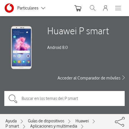
Menu nave
Ir a la pagina principal de vodafone.es
Menu navegación Segmento
Particulares
Abrir buscador. Abre
Abre e
Autónomos
Huawei P smart
Pymes
Android 8.0
Grandes empresas
y AA.PP.
Acceder al Comparador de móviles
Ayuda
Guías de dispositivos
Huawei
P smart
Aplicaciones y multimedia