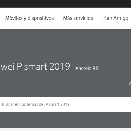
da e idioma
Móviles y dispositivos
Más servicios
Plan Amigo
fone TV
Móviles
Alianza Vodafone e Iberdrola
il 5G
Imagen y Sonido
Servicios avanzados
tura
Ver todos
wei P smart 2019
Android 9.0
dencias