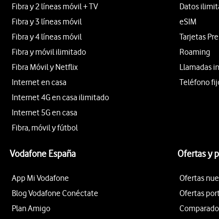
Fibra y 2 líneas móvil + TV
Datos ilimi
Fibra y 3 líneas móvil
eSIM
Fibra y 4 líneas móvil
Tarjetas Pr
Fibra y móvil ilimitado
Roaming
Fibra Móvil y Netflix
Llamadas i
Internet en casa
Teléfono fij
Internet 4G en casa ilimitado
Internet 5G en casa
Fibra, móvil y fútbol
Vodafone España
Ofertas y 
App Mi Vodafone
Ofertas nue
Blog Vodafone Conéctate
Ofertas por
Plan Amigo
Comparador 