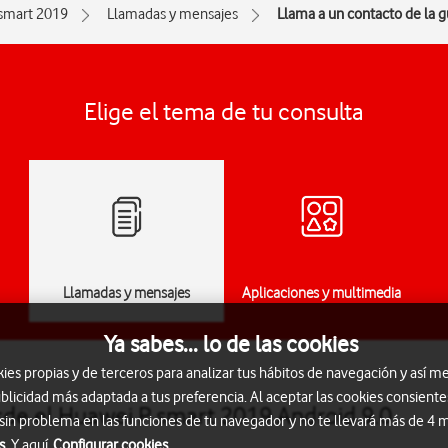
smart 2019
Llamadas y mensajes
Llama a un contacto de la g
Elige el tema de tu consulta
Llamadas y mensajes
Aplicaciones y multimedia
Ya sabes... lo de las cookies
s propias y de terceros para analizar tus hábitos de navegación y así me
blicidad más adaptada a tus preferencia. Al aceptar las cookies consiente
sde el Huawei P smart 2019 Android 9.0
 sin problema en las funciones de tu navegador y no te llevará más de 4
s.
Y aquí
Configurar cookies