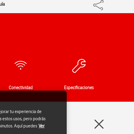
uía
Conectividad
Especificaciones
jorar tu experiencia de
s estos usos, pero podrás
 minutos. Aquí puedes
Ver