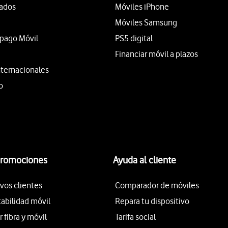
tados
Móviles iPhone
Móviles Samsung
epago Móvil
PS5 digital
Financiar móvil a plazos
nternacionales
o
promociones
Ayuda al cliente
vos clientes
Comparador de móviles
tabilidad móvil
Repara tu dispositivo
fibra y móvil
Tarifa social