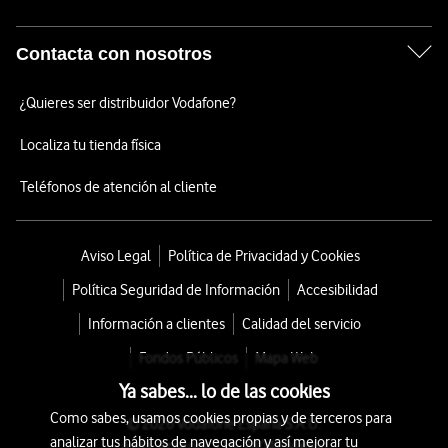
Contacta con nosotros
¿Quieres ser distribuidor Vodafone?
Localiza tu tienda física
Teléfonos de atención al cliente
Aviso Legal
Política de Privacidad y Cookies
Política Seguridad de Información
Accesibilidad
Información a clientes
Calidad del servicio
Fondos Públicos
Mapa Web
Ya sabes... lo de las cookies
Como sabes, usamos cookies propias y de terceros para
© 2026 Vodafone España S.A.U.
analizar tus hábitos de navegación y así mejorar tu
Avda. América 115, 28042 Madrid