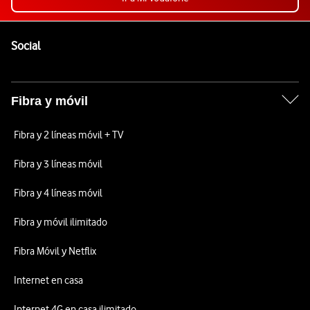
Pie de página de Vodafone
Enlaces a las redes sociales de Vodafone
Social
Fibra y móvil
Fibra y 2 líneas móvil + TV
Fibra y 3 líneas móvil
Fibra y 4 líneas móvil
Fibra y móvil ilimitado
Fibra Móvil y Netflix
Internet en casa
Internet 4G en casa ilimitado