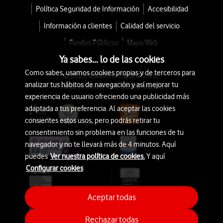
Política Seguridad de Información
Accesibilidad
Información a clientes
Calidad del servicio
Fondos Públicos
Mapa Web
Ya sabes... lo de las cookies
Como sabes, usamos cookies propias y de terceros para
© 2026 Vodafone España S.A.U.
analizar tus hábitos de navegación y así mejorar tu
Avda. América 115, 28042 Madrid
experiencia de usuario ofreciendo una publicidad más
adaptada a tus preferencia. Al aceptar las cookies
consientes estos usos, pero podrás retirar tu
consentimiento sin problema en las funciones de tu
navegador y no te llevará más de 4 minutos. Aquí
puedes
Ver nuestra política de cookies.
Y aquí
Configurar cookies
Aceptar todas
Rechazar todas