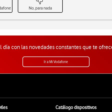
odafone
No, para nada
l día con las novedades constantes que te ofrec
Ir a Mi Vodafone
iles
Catálogo dispositivos