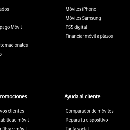
tados
Móviles iPhone
Móviles Samsung
epago Móvil
PS5 digital
Financiar móvil a plazos
nternacionales
o
promociones
Ayuda al cliente
vos clientes
Comparador de móviles
tabilidad móvil
Repara tu dispositivo
fibra y móvil
Tarifa social