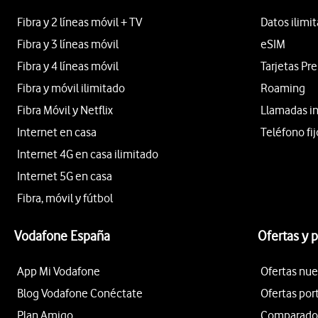
Fibra y 2 líneas móvil + TV
Datos ilimi
Fibra y 3 líneas móvil
eSIM
Fibra y 4 líneas móvil
Tarjetas Pr
Fibra y móvil ilimitado
Roaming
Fibra Móvil y Netflix
Llamadas i
Internet en casa
Teléfono fij
Internet 4G en casa ilimitado
Internet 5G en casa
Fibra, móvil y fútbol
Vodafone España
Ofertas y 
App Mi Vodafone
Ofertas nue
Blog Vodafone Conéctate
Ofertas por
Plan Amigo
Comparador 