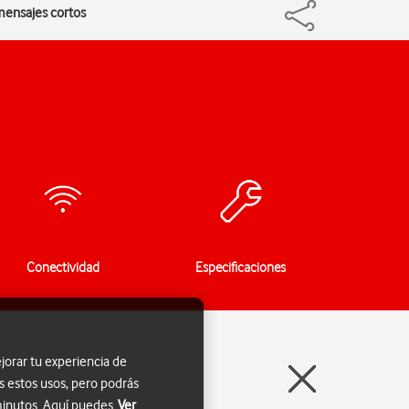
 mensajes cortos
Conectividad
Especificaciones
jorar tu experiencia de
s estos usos, pero podrás
 minutos. Aquí puedes
Ver