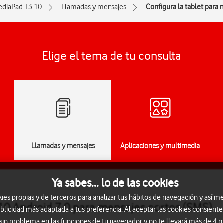
diaPad T3 10
Llamadas y mensajes
Configura la tablet para
Elige el tema de tu consulta
Llamadas y mensajes
Aplicaciones y multimedia
Ya sabes... lo de las cookies
s propias y de terceros para analizar tus hábitos de navegación y así me
10 Android 7.0 para mensajes cortos (SMS)
blicidad más adaptada a tus preferencia. Al aceptar las cookies consiente
 sin problema en las funciones de tu navegador y no te llevará más de 4