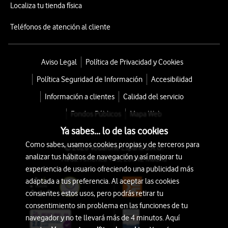
Localiza tu tienda física
Teléfonos de atención al cliente
Aviso Legal
Política de Privacidad y Cookies
Política Seguridad de Información
Accesibilidad
Información a clientes
Calidad del servicio
Fondos Públicos
Mapa Web
Ya sabes... lo de las cookies
Como sabes, usamos cookies propias y de terceros para
© 2026 Vodafone España S.A.U.
analizar tus hábitos de navegación y así mejorar tu
Avda. América 115, 28042 Madrid
experiencia de usuario ofreciendo una publicidad más
adaptada a tus preferencia. Al aceptar las cookies
consientes estos usos, pero podrás retirar tu
consentimiento sin problema en las funciones de tu
navegador y no te llevará más de 4 minutos. Aquí