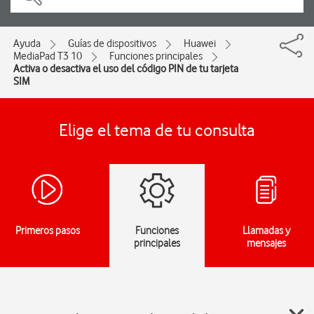
Ayuda
Guías de dispositivos
Huawei
MediaPad T3 10
Funciones principales
Activa o desactiva el uso del código PIN de tu tarjeta
SIM
Elige el tema de tu consulta
Primeros pasos
Funciones
Llamadas y
principales
mensajes