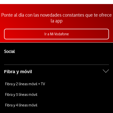
Ponte al día con las novedades constantes que te ofrece
la app
Ir a Mi Vodafone
Pie de página de Vodafone
Enlaces a las redes sociales de Vodafone
Social
Fibra y móvil
Fibra y 2 líneas móvil + TV
Fibra y 3 líneas móvil
Fibra y 4 líneas móvil