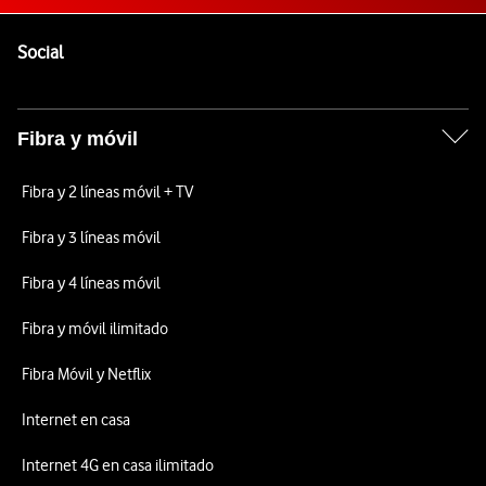
Pie de página de Vodafone
Enlaces a las redes sociales de Vodafone
Social
Fibra y móvil
Fibra y 2 líneas móvil + TV
Fibra y 3 líneas móvil
Fibra y 4 líneas móvil
Fibra y móvil ilimitado
Fibra Móvil y Netflix
Internet en casa
Internet 4G en casa ilimitado