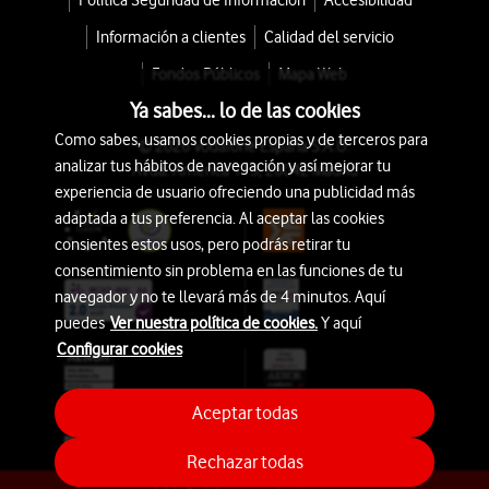
Política Seguridad de Información
Accesibilidad
Información a clientes
Calidad del servicio
Fondos Públicos
Mapa Web
Ya sabes... lo de las cookies
Como sabes, usamos cookies propias y de terceros para
© 2026 Vodafone España S.A.U.
analizar tus hábitos de navegación y así mejorar tu
Avda. América 115, 28042 Madrid
experiencia de usuario ofreciendo una publicidad más
adaptada a tus preferencia. Al aceptar las cookies
consientes estos usos, pero podrás retirar tu
consentimiento sin problema en las funciones de tu
navegador y no te llevará más de 4 minutos. Aquí
puedes
Ver nuestra política de cookies.
Y aquí
Configurar cookies
Aceptar todas
Rechazar todas