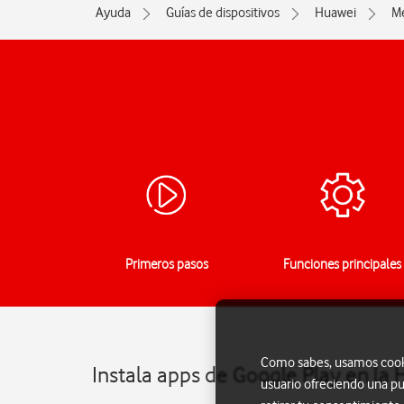
Ayuda
Guías de dispositivos
Huawei
Me
Primeros pasos
Funciones principales
Como sabes, usamos cookie
Instala apps de Google Play en la
usuario ofreciendo una pu