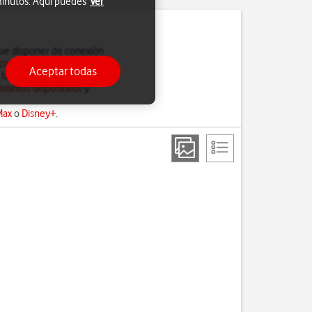
 minutos. Aquí puedes
Ver
que disponer de conexión
configurar el APN de tu
Aceptar todas
 tablet
.
stintos dispositivos
y
Max
o
Disney+
.