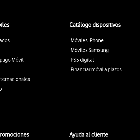
iles
Catálogo dispositivos
tados
Móviles iPhone
Móviles Samsung
epago Móvil
PS5 digital
Financiar móvil a plazos
nternacionales
o
promociones
Ayuda al cliente