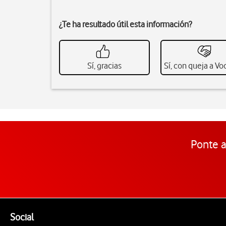
¿Te ha resultado útil esta información?
Sí, gracias
Sí, con queja a V
Ponte a
Pie de página de Vodafone
Enlaces a las redes sociales de Vodafone
Social