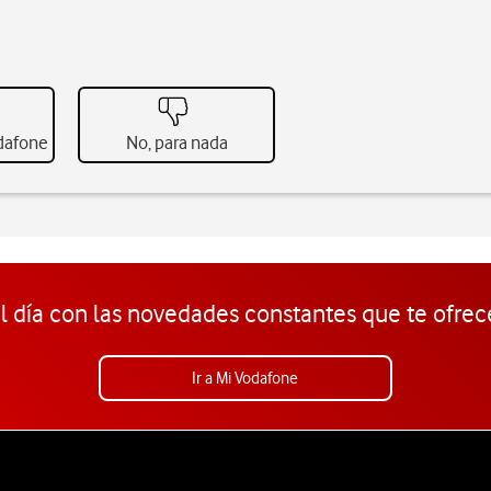
odafone
No, para nada
l día con las novedades constantes que te ofrec
Ir a Mi Vodafone