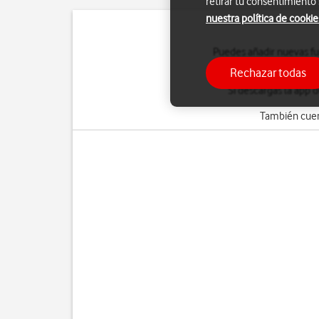
retirar tu consentimiento
nuestra política de cookie
Puedes añadir nuevas fu
a Internet en tu table
Rechazar todas
tablet
Si descargas la app 
También cuen