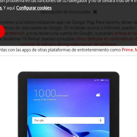
 sin problema en las funciones de tu navegador y no te llevará más de 4
s.
Y aquí
Configurar cookies
Descripción de tu consulta
nciones a tu tablet instalando apps de Google Play. Para hacerlo, tienes 
t ademas de una cuenta de Google. Si no tienes acceso a Internet, puedes
 para Internet
, y si no tienes una cuenta de Google, la puedes
activar en la
de Vodafone TV Online, puedes consultar
cómo disfrutar el contenido en di
conocer el número de reproducciones simultáneas
.
tas con las apps de otras plataformas de entretenimiento como
Prime
,