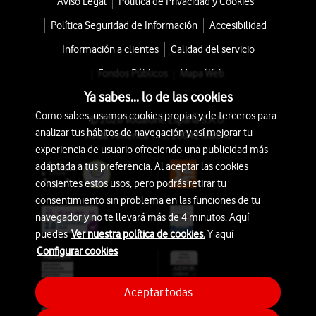
Aviso Legal
Política de Privacidad y Cookies
Política Seguridad de Información
Accesibilidad
Información a clientes
Calidad del servicio
Fondos Públicos
Mapa Web
Ya sabes... lo de las cookies
Como sabes, usamos cookies propias y de terceros para
© 2026 Vodafone España S.A.U.
analizar tus hábitos de navegación y así mejorar tu
Avda. América 115, 28042 Madrid
experiencia de usuario ofreciendo una publicidad más
adaptada a tus preferencia. Al aceptar las cookies
consientes estos usos, pero podrás retirar tu
consentimiento sin problema en las funciones de tu
navegador y no te llevará más de 4 minutos. Aquí
puedes
Ver nuestra política de cookies.
Y aquí
Configurar cookies
Aceptar todas