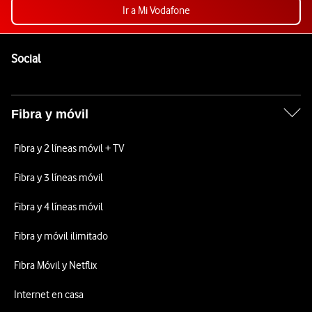
Ir a Mi Vodafone
Pie de página de Vodafone
Enlaces a las redes sociales de Vodafone
Social
Fibra y móvil
Fibra y 2 líneas móvil + TV
Fibra y 3 líneas móvil
Fibra y 4 líneas móvil
Fibra y móvil ilimitado
Fibra Móvil y Netflix
Internet en casa