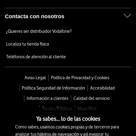
Contacta con nosotros
¿Quieres ser distribuidor Vodafone?
Localiza tu tienda física
Teléfonos de atención al cliente
Aviso Legal
Política de Privacidad y Cookies
Política Seguridad de Información
Accesibilidad
Información a clientes
Calidad del servicio
Fondos Públicos
Mapa Web
Ya sabes... lo de las cookies
Como sabes, usamos cookies propias y de terceros para
© 2026 Vodafone España S.A.U.
analizar tus hábitos de navegación y así mejorar tu
Avda. América 115, 28042 Madrid