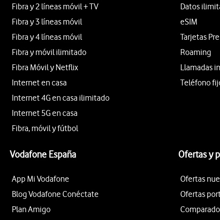
Fibra y 2 líneas móvil + TV
Datos ilimi
Fibra y 3 líneas móvil
eSIM
Fibra y 4 líneas móvil
Tarjetas Pr
Fibra y móvil ilimitado
Roaming
Fibra Móvil y Netflix
Llamadas i
Internet en casa
Teléfono fij
Internet 4G en casa ilimitado
Internet 5G en casa
Fibra, móvil y fútbol
Vodafone España
Ofertas y 
App Mi Vodafone
Ofertas nue
Blog Vodafone Conéctate
Ofertas por
Plan Amigo
Comparador 