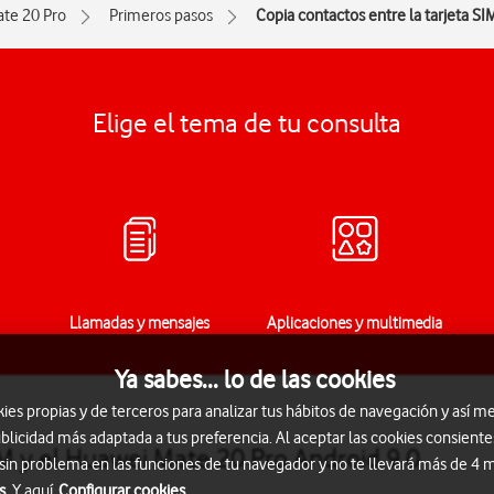
te 20 Pro
Primeros pasos
Copia contactos entre la tarjeta SIM
Elige el tema de tu consulta
Llamadas y mensajes
Aplicaciones y multimedia
Ya sabes... lo de las cookies
s propias y de terceros para analizar tus hábitos de navegación y así me
blicidad más adaptada a tus preferencia. Al aceptar las cookies consiente
IM y el Huawei Mate 20 Pro Android 9.0
 sin problema en las funciones de tu navegador y no te llevará más de 4
s.
Y aquí
Configurar cookies