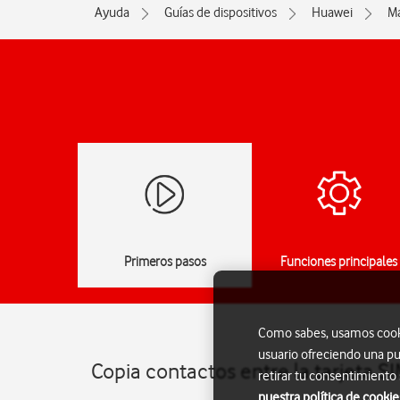
Ayuda
Guías de dispositivos
Huawei
Ma
Primeros pasos
Funciones principales
Como sabes, usamos cookie
usuario ofreciendo una pu
Copia contactos entre la tarjeta S
retirar tu consentimiento
nuestra política de cookie