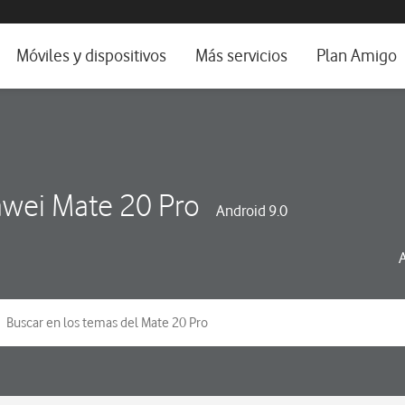
da e idioma
Móviles y dispositivos
Más servicios
Plan Amigo
fone TV
Móviles
Alianza Vodafone e Iberdrola
il 5G
Imagen y Sonido
Servicios avanzados
tura
Ver todos
wei Mate 20 Pro
Android 9.0
dencias