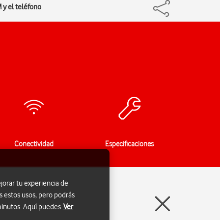
 y el teléfono
Conectividad
Especificaciones
jorar tu experiencia de
s estos usos, pero podrás
 minutos. Aquí puedes
Ver