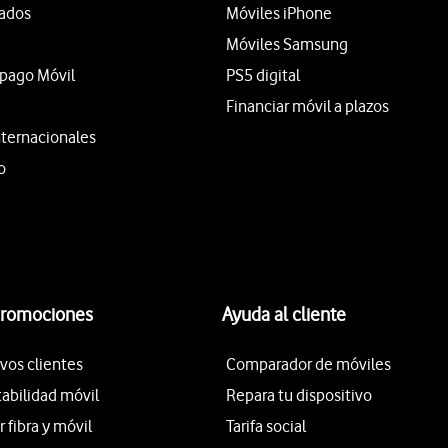
tados
Móviles iPhone
Móviles Samsung
epago Móvil
PS5 digital
Financiar móvil a plazos
nternacionales
o
promociones
Ayuda al cliente
vos clientes
Comparador de móviles
tabilidad móvil
Repara tu dispositivo
fibra y móvil
Tarifa social