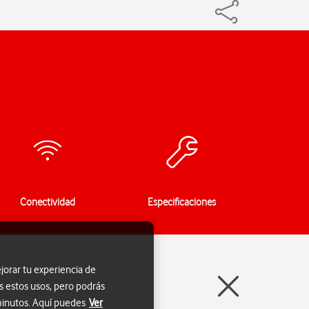
Conectividad
Especificaciones
jorar tu experiencia de
s estos usos, pero podrás
 minutos. Aquí puedes
Ver