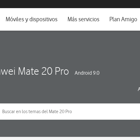
da e idioma
Móviles y dispositivos
Más servicios
Plan Amigo
fone TV
Móviles
Alianza Vodafone e Iberdrola
il 5G
Imagen y Sonido
Servicios avanzados
tura
Ver todos
wei Mate 20 Pro
Android 9.0
dencias