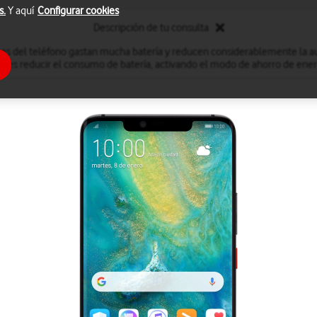
s.
Y aquí
Configurar cookies
Descripción de tu consulta
nes del teléfono gastan mucha batería y reducen considerablemente la a
des reducir el consumo de batería, activando el modo de ahorro de ener