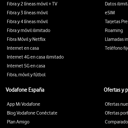
Fibra y 2 líneas móvil + TV
Datos ilimi
Fibra y 3 líneas móvil
eSIM
Fibra y 4 líneas móvil
Tarjetas Pr
Fibra y móvil ilimitado
Roaming
Fibra Móvil y Netflix
Llamadas i
Internet en casa
Teléfono fij
Internet 4G en casa ilimitado
Internet 5G en casa
Fibra, móvil y fútbol
Vodafone España
Ofertas y 
App Mi Vodafone
Ofertas nue
Blog Vodafone Conéctate
Ofertas por
Plan Amigo
Comparador 