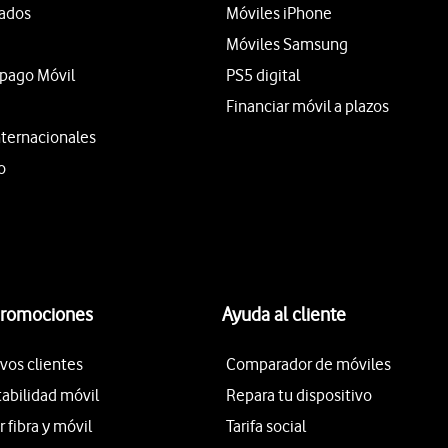
tados
Móviles iPhone
Móviles Samsung
epago Móvil
PS5 digital
Financiar móvil a plazos
nternacionales
o
promociones
Ayuda al cliente
vos clientes
Comparador de móviles
tabilidad móvil
Repara tu dispositivo
fibra y móvil
Tarifa social