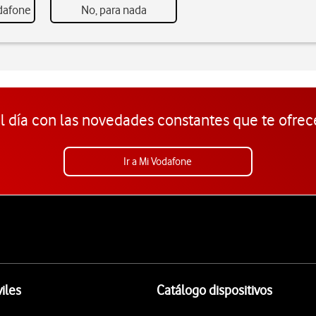
odafone
No, para nada
l día con las novedades constantes que te ofrec
Ir a Mi Vodafone
iles
Catálogo dispositivos