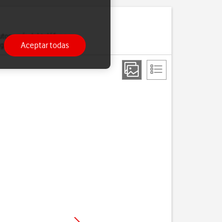
utonomía del teléfono.
Aceptar todas
gía.