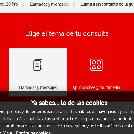
te 20 Pro
Llamadas y mensajes
Llama a un contacto de la gu
Elige el tema de tu consulta
Llamadas y mensajes
Aplicaciones y multimedia
Ya sabes... lo de las cookies
s propias y de terceros para analizar tus hábitos de navegación y así me
blicidad más adaptada a tus preferencia. Al aceptar las cookies consiente
sde el Huawei Mate 20 Pro Android 9.0
 sin problema en las funciones de tu navegador y no te llevará más de 4
s.
Y aquí
Configurar cookies