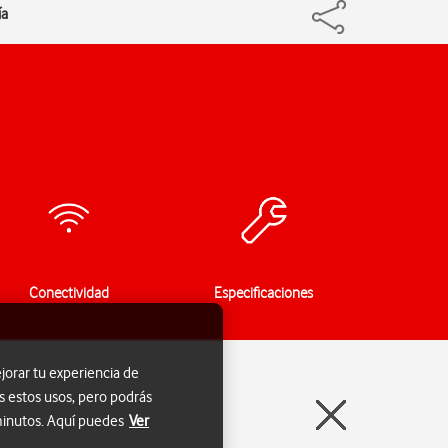
ía
Conectividad
Especificaciones
jorar tu experiencia de
s estos usos, pero podrás
 minutos. Aquí puedes
Ver