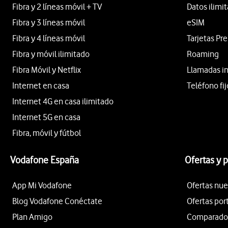
Fibra y 2 líneas móvil + TV
Datos ilimi
Fibra y 3 líneas móvil
eSIM
Fibra y 4 líneas móvil
Tarjetas Pr
Fibra y móvil ilimitado
Roaming
Fibra Móvil y Netflix
Llamadas i
Internet en casa
Teléfono fij
Internet 4G en casa ilimitado
Internet 5G en casa
Fibra, móvil y fútbol
Vodafone España
Ofertas y 
App Mi Vodafone
Ofertas nue
Blog Vodafone Conéctate
Ofertas por
Plan Amigo
Comparador 