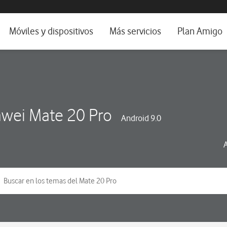
da e idioma
Móviles y dispositivos
Más servicios
Plan Amigo
fone TV
Móviles
Alianza Vodafone e Iberdrola
il 5G
Imagen y Sonido
Servicios avanzados
tura
Ver todos
wei Mate 20 Pro
Android 9.0
dencias