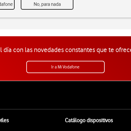
odafone
No, para nada
l día con las novedades constantes que te ofrec
Ir a Mi Vodafone
iles
Catálogo dispositivos