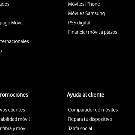
tados
Móviles iPhone
Móviles Samsung
epago Móvil
PS5 digital
Financiar móvil a plazos
nternacionales
o
promociones
Ayuda al cliente
vos clientes
Comparador de móviles
tabilidad móvil
Repara tu dispositivo
fibra y móvil
Tarifa social