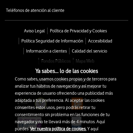
Teléfonos de atención al cliente
Aviso Legal
Política de Privacidad y Cookies
Política Seguridad de Información
Accesibilidad
Información a clientes
Calidad del servicio
Fondos Públicos
Mapa Web
Ya sabes... lo de las cookies
Como sabes, usamos cookies propias y de terceros para
© 2026 Vodafone España S.A.U.
analizar tus hábitos de navegación y así mejorar tu
Avda. América 115, 28042 Madrid
experiencia de usuario ofreciendo una publicidad más
adaptada a tus preferencia. Al aceptar las cookies
consientes estos usos, pero podrás retirar tu
consentimiento sin problema en las funciones de tu
navegador y no te llevará más de 4 minutos. Aquí
puedes
Ver nuestra política de cookies.
Y aquí