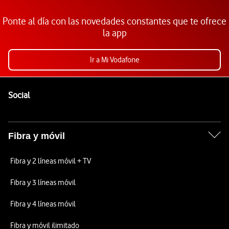
Ponte al día con las novedades constantes que te ofrece
la app
Ir a Mi Vodafone
Pie de página de Vodafone
Enlaces a las redes sociales de Vodafone
Social
Fibra y móvil
Fibra y 2 líneas móvil + TV
Fibra y 3 líneas móvil
Fibra y 4 líneas móvil
Fibra y móvil ilimitado