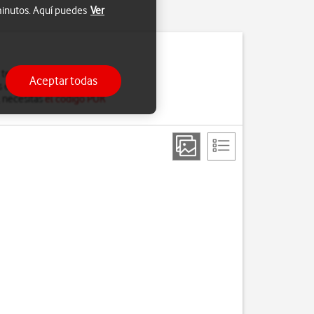
 minutos. Aquí puedes
Ver
l teléfono. Cuando el uso
Aceptar todas
 el teléfono.
, necesitas
el código PUK