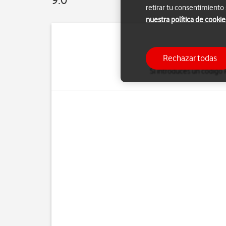
retirar tu consentimiento
nuestra política de cookie
El código PIN de tu tarj
Rechazar todas
del código P
Si introduces un código 