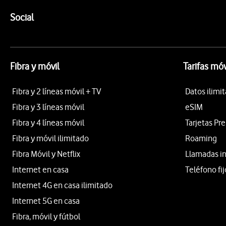
Pie de página de Vodafone
Enlaces a las redes sociales de Vodafone
Social
Fibra y móvil
Tarifas móv
Fibra y 2 líneas móvil + TV
Datos ilimi
Fibra y 3 líneas móvil
eSIM
Fibra y 4 líneas móvil
Tarjetas Pr
Fibra y móvil ilimitado
Roaming
Fibra Móvil y Netflix
Llamadas i
Internet en casa
Teléfono fij
Internet 4G en casa ilimitado
Internet 5G en casa
Fibra, móvil y fútbol