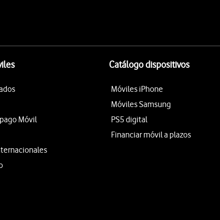
iles
Catálogo dispositivos
tados
Móviles iPhone
Móviles Samsung
epago Móvil
PS5 digital
Financiar móvil a plazos
nternacionales
o