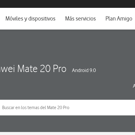
da e idioma
Móviles y dispositivos
Más servicios
Plan Amigo
fone TV
Móviles
Alianza Vodafone e Iberdrola
il 5G
Imagen y Sonido
Servicios avanzados
tura
Ver todos
wei Mate 20 Pro
Android 9.0
dencias