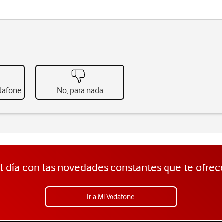
odafone
No, para nada
l día con las novedades constantes que te ofrec
Ir a Mi Vodafone