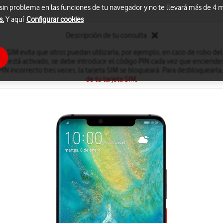
 sin problema en las funciones de tu navegador y no te llevará más de 4
s.
Y aquí
Configurar cookies
Descripción de tu consulta
eta SIM evita que otros puedan utilizarla, por ejemplo, en caso de robo de
IN está activado, se debe introducir el código PIN cada vez que enciendes
PIN incorrecto tres veces, la tarjeta SIM se bloqueará. Para desbloquearla
de tu tarjeta SIM
.