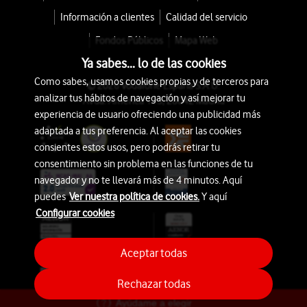
Información a clientes
Calidad del servicio
Fondos Públicos
Mapa Web
Ya sabes... lo de las cookies
Como sabes, usamos cookies propias y de terceros para
© 2026 Vodafone España S.A.U.
analizar tus hábitos de navegación y así mejorar tu
Avda. América 115, 28042 Madrid
experiencia de usuario ofreciendo una publicidad más
adaptada a tus preferencia. Al aceptar las cookies
consientes estos usos, pero podrás retirar tu
consentimiento sin problema en las funciones de tu
navegador y no te llevará más de 4 minutos. Aquí
puedes
Ver nuestra política de cookies.
Y aquí
Configurar cookies
Aceptar todas
Rechazar todas
Ayúdame a elegir