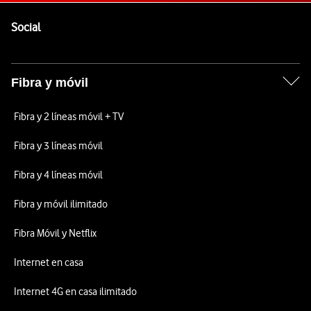
Pie de página de Vodafone
Enlaces a las redes sociales de Vodafone
Social
Fibra y móvil
Fibra y 2 líneas móvil + TV
Fibra y 3 líneas móvil
Fibra y 4 líneas móvil
Fibra y móvil ilimitado
Fibra Móvil y Netflix
Internet en casa
Internet 4G en casa ilimitado