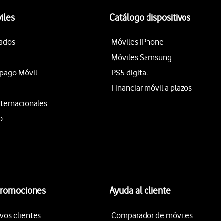
iles
Catálogo dispositivos
tados
Móviles iPhone
Móviles Samsung
epago Móvil
PS5 digital
Financiar móvil a plazos
nternacionales
o
promociones
Ayuda al cliente
vos clientes
Comparador de móviles