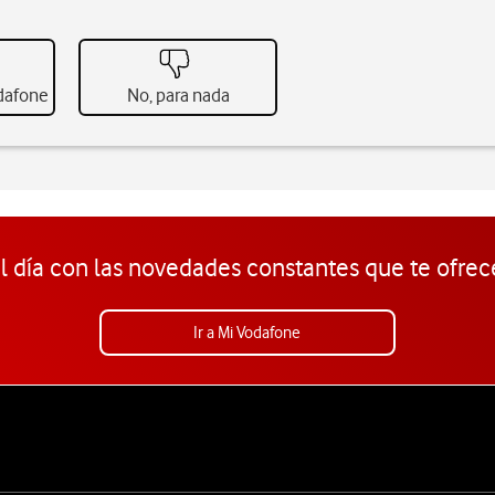
odafone
No, para nada
l día con las novedades constantes que te ofrec
Ir a Mi Vodafone