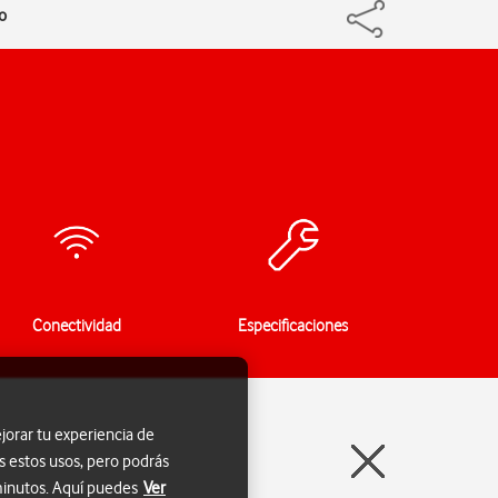
o
Conectividad
Especificaciones
jorar tu experiencia de
s estos usos, pero podrás
 minutos. Aquí puedes
Ver