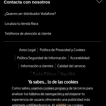
Contacta con nosotros
¿Quieres ser distribuidor Vodafone?
Localiza tu tienda física
Teléfonos de atención al cliente
Aviso Legal
Política de Privacidad y Cookies
Política Seguridad de Información
Accesibilidad
Información a clientes
Calidad del servicio
Fondos Públicos
Mapa Web
Ya sabes... lo de las cookies
Como sabes, usamos cookies propias y de terceros para
© 2026 Vodafone España S.A.U.
analizar tus hábitos de navegación y así mejorar tu
Avda. América 115, 28042 Madrid
experiencia de usuario ofreciendo una publicidad más
adaptada a tus preferencia. Al aceptar las cookies