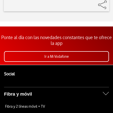
Ponte al día con las novedades constantes que te ofrece
la app
Ir a Mi Vodafone
Pie de página de Vodafone
Enlaces a las redes sociales de Vodafone
Social
Fibra y móvil
Fibra y 2 líneas móvil + TV