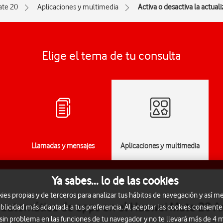
ate 20
Aplicaciones y multimedia
Activa o desactiva la actua
Elige el tema de tu consulta
Llamadas y mensajes
Aplicaciones y multimedia
Ya sabes... lo de las cookies
s propias y de terceros para analizar tus hábitos de navegación y así me
ón automática de apps en el Huawei Mate 20 A
blicidad más adaptada a tus preferencia. Al aceptar las cookies consiente
 sin problema en las funciones de tu navegador y no te llevará más de 4