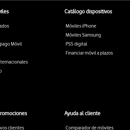
iles
Catálogo dispositivos
tados
Móviles iPhone
Móviles Samsung
epago Móvil
PS5 digital
Financiar móvil a plazos
nternacionales
o
promociones
Ayuda al cliente
vos clientes
Comparador de móviles