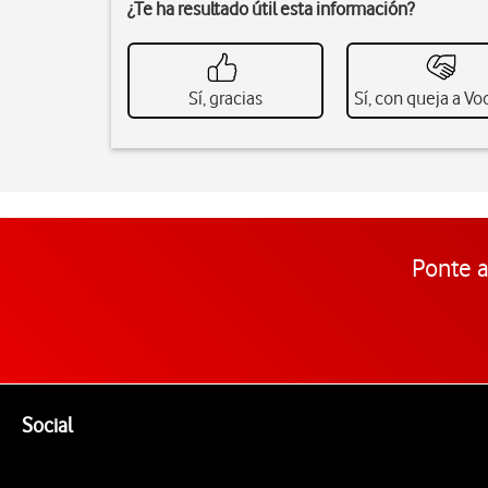
¿Te ha resultado útil esta información?
Sí, gracias
Sí, con queja a V
Ponte a
Pie de página de Vodafone
Enlaces a las redes sociales de Vodafone
Social