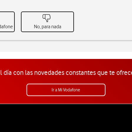
odafone
No, para nada
l día con las novedades constantes que te ofrec
Ir a Mi Vodafone