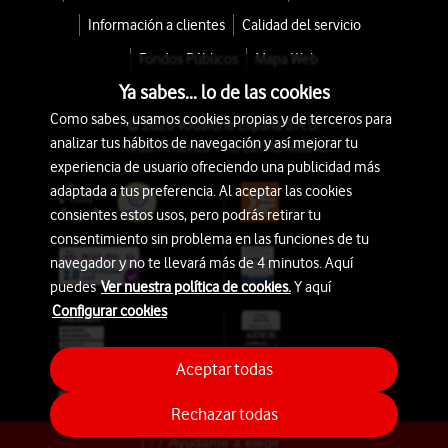
Información a clientes
Calidad del servicio
Fondos Públicos
Mapa Web
Ya sabes... lo de las cookies
Como sabes, usamos cookies propias y de terceros para
© 2026 Vodafone España S.A.U.
analizar tus hábitos de navegación y así mejorar tu
Avda. América 115, 28042 Madrid
experiencia de usuario ofreciendo una publicidad más
adaptada a tus preferencia. Al aceptar las cookies
consientes estos usos, pero podrás retirar tu
consentimiento sin problema en las funciones de tu
navegador y no te llevará más de 4 minutos. Aquí
puedes
Ver nuestra política de cookies.
Y aquí
Configurar cookies
Aceptar todas
Rechazar todas
Ayúdame a elegir