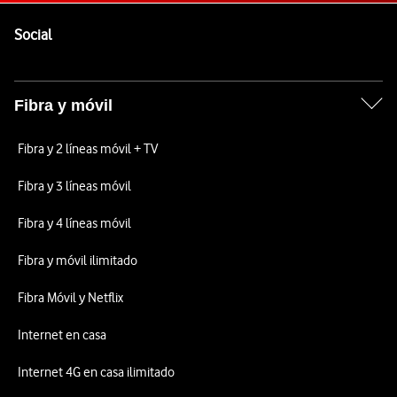
Pie de página de Vodafone
Enlaces a las redes sociales de Vodafone
Social
Fibra y móvil
Fibra y 2 líneas móvil + TV
Fibra y 3 líneas móvil
Fibra y 4 líneas móvil
Fibra y móvil ilimitado
Fibra Móvil y Netflix
Internet en casa
Internet 4G en casa ilimitado