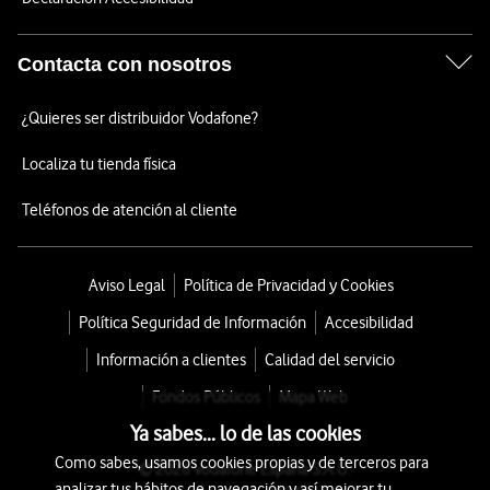
Contacta con nosotros
¿Quieres ser distribuidor Vodafone?
Localiza tu tienda física
Teléfonos de atención al cliente
Aviso Legal
Política de Privacidad y Cookies
Política Seguridad de Información
Accesibilidad
Información a clientes
Calidad del servicio
Fondos Públicos
Mapa Web
Ya sabes... lo de las cookies
Como sabes, usamos cookies propias y de terceros para
© 2026 Vodafone España S.A.U.
analizar tus hábitos de navegación y así mejorar tu