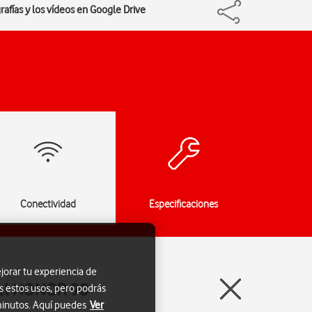
rafías y los vídeos en Google Drive
Conectividad
Especificaciones
jorar tu experiencia de
n el HONOR 90
s estos usos, pero podrás
 minutos. Aquí puedes
Ver