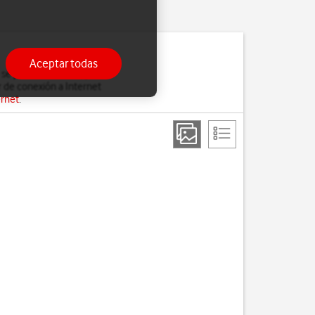
Aceptar todas
 se pierdan cuando, por
 de conexión a Internet
ernet
.