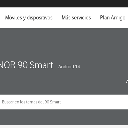
da e idioma
Móviles y dispositivos
Más servicios
Plan Amigo
fone TV
Móviles
Alianza Vodafone e Iberdrola
il 5G
Imagen y Sonido
Servicios avanzados
tura
Ver todos
OR 90 Smart
Android 14
dencias