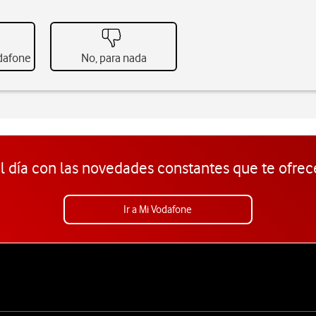
odafone
No, para nada
l día con las novedades constantes que te ofrec
Ir a Mi Vodafone