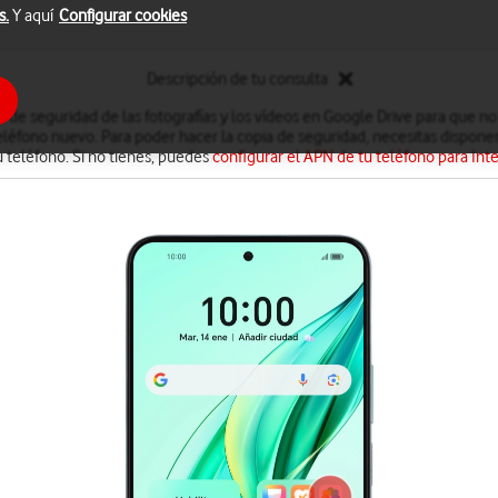
s.
Y aquí
Configurar cookies
Descripción de tu consulta
 de seguridad de las fotografías y los vídeos en Google Drive para que no
léfono nuevo. Para poder hacer la copia de seguridad, necesitas disponer
u teléfono. Si no tienes, puedes
configurar el APN de tu teléfono para Int