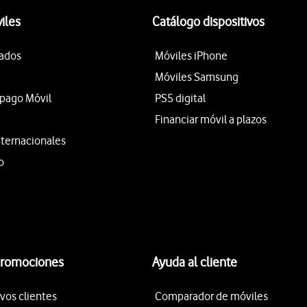
iles
Catálogo dispositivos
tados
Móviles iPhone
Móviles Samsung
epago Móvil
PS5 digital
Financiar móvil a plazos
nternacionales
o
promociones
Ayuda al cliente
vos clientes
Comparador de móviles