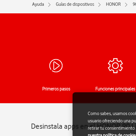
Ayuda
Guías de dispositivos
HONOR
9
Primeros pasos
Funciones principales
Como sabes, usamos cookie
usuario ofreciendo una pu
Desinstala apps en el HONOR 90 L
retirar tu consentimiento
nuestra política de cookie