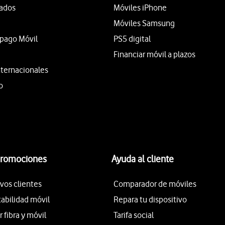
tados
Móviles iPhone
Móviles Samsung
epago Móvil
PS5 digital
Financiar móvil a plazos
nternacionales
o
promociones
Ayuda al cliente
vos clientes
Comparador de móviles
tabilidad móvil
Repara tu dispositivo
fibra y móvil
Tarifa social