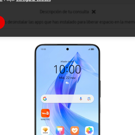
Descripción de tu consulta
des desinstalar las apps que has instalado para liberar espacio en la memo