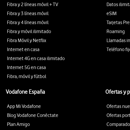
Fibra y 2 líneas móvil + TV
Datos ilimi
Fibra y 3 líneas móvil
eSIM
Fibra y 4 líneas móvil
Tarjetas Pr
Fibra y móvil ilimitado
Roaming
Fibra Móvil y Netflix
Llamadas i
Internet en casa
Teléfono fij
Internet 4G en casa ilimitado
Internet 5G en casa
Fibra, móvil y fútbol
Vodafone España
Ofertas y 
App Mi Vodafone
Ofertas nue
Blog Vodafone Conéctate
Ofertas por
Plan Amigo
Comparador 