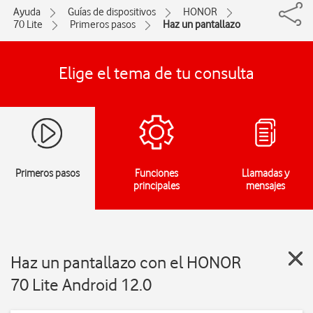
Ayuda
Guías de dispositivos
HONOR
70 Lite
Primeros pasos
Haz un pantallazo
Elige el tema de tu consulta
Primeros pasos
Funciones
Llamadas y
principales
mensajes
Haz un pantallazo con el HONOR
70 Lite Android 12.0