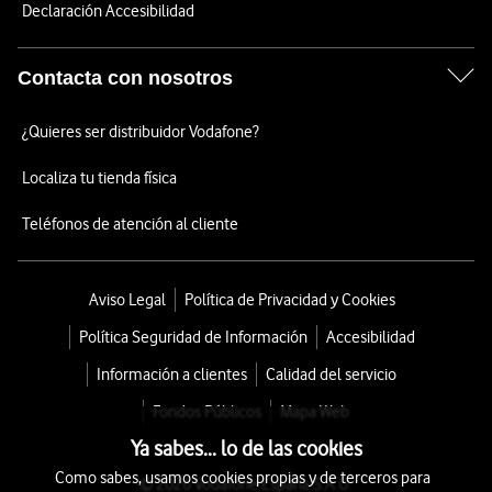
Declaración Accesibilidad
Contacta con nosotros
¿Quieres ser distribuidor Vodafone?
Localiza tu tienda física
Teléfonos de atención al cliente
Aviso Legal
Política de Privacidad y Cookies
Política Seguridad de Información
Accesibilidad
Información a clientes
Calidad del servicio
Fondos Públicos
Mapa Web
Ya sabes... lo de las cookies
Como sabes, usamos cookies propias y de terceros para
© 2026 Vodafone España S.A.U.