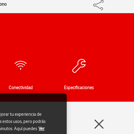
fono
Conectividad
Especificaciones
jorar tu experiencia de
s estos usos, pero podrás
 minutos. Aquí puedes
Ver