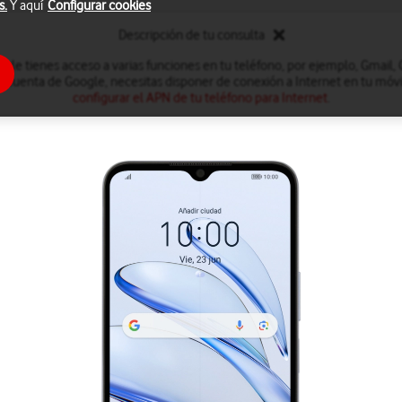
s.
Y aquí
Configurar cookies
Descripción de tu consulta
le tienes acceso a varias funciones en tu teléfono, por ejemplo, Gmail,
a cuenta de Google, necesitas disponer de conexión a Internet en tu móvil
configurar el APN de tu teléfono para Internet
.