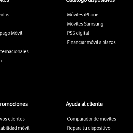
tados
Móviles iPhone
Móviles Samsung
epago Móvil
PS5 digital
Financiar móvil a plazos
nternacionales
o
promociones
Ayuda al cliente
vos clientes
Comparador de móviles
tabilidad móvil
Repara tu dispositivo