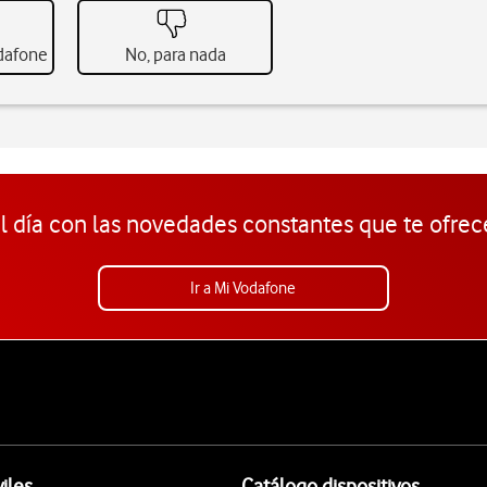
odafone
No, para nada
l día con las novedades constantes que te ofrec
Ir a Mi Vodafone
iles
Catálogo dispositivos