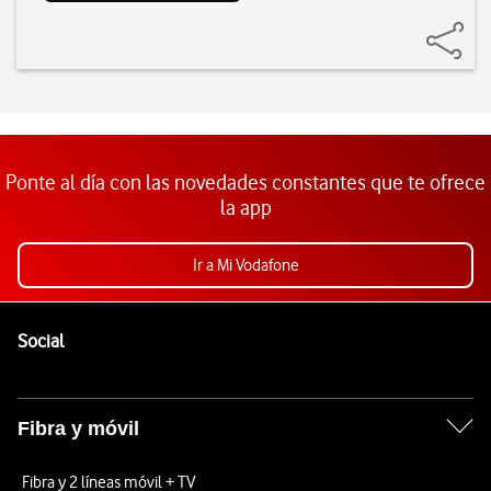
Ponte al día con las novedades constantes que te ofrece
la app
Ir a Mi Vodafone
Pie de página de Vodafone
Enlaces a las redes sociales de Vodafone
Social
Fibra y móvil
Fibra y 2 líneas móvil + TV