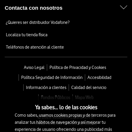
Contacta con nosotros
¿Quieres ser distribuidor Vodafone?
Localiza tu tienda física
Teléfonos de atención al cliente
Aviso Legal
Política de Privacidad y Cookies
Política Seguridad de Información
Accesibilidad
Información a clientes
Calidad del servicio
Fondos Públicos
Mapa Web
Ya sabes... lo de las cookies
Como sabes, usamos cookies propias y de terceros para
© 2026 Vodafone España S.A.U.
analizar tus hábitos de navegación y así mejorar tu
Avda. América 115, 28042 Madrid
experiencia de usuario ofreciendo una publicidad más