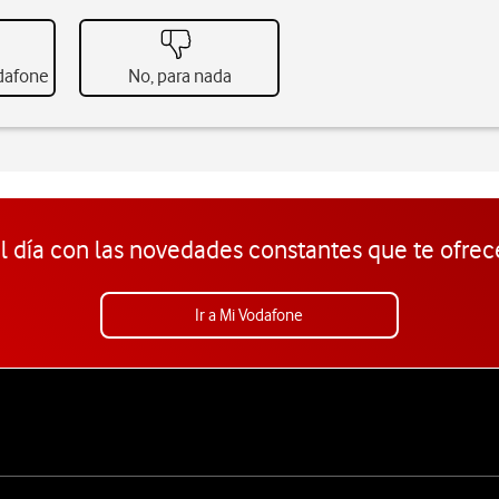
odafone
No, para nada
l día con las novedades constantes que te ofrec
Ir a Mi Vodafone