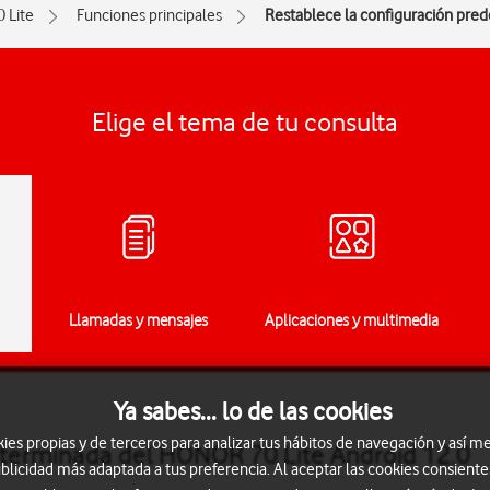
0 Lite
Funciones principales
Restablece la configuración pre
Elige el tema de tu consulta
Llamadas y mensajes
Aplicaciones y multimedia
Ya sabes... lo de las cookies
s propias y de terceros para analizar tus hábitos de navegación y así me
eterminada del HONOR 70 Lite Android 12.0
blicidad más adaptada a tus preferencia. Al aceptar las cookies consiente