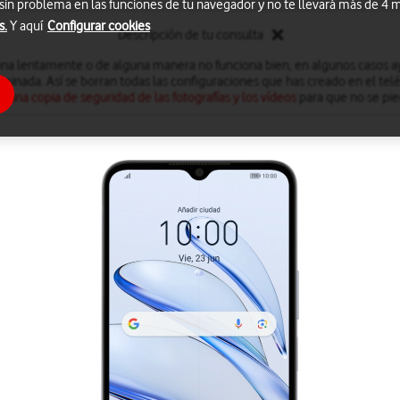
 sin problema en las funciones de tu navegador y no te llevará más de 4
s.
Y aquí
Configurar cookies
Descripción de tu consulta
iona lentamente o de alguna manera no funciona bien, en algunos casos ay
minada. Así se borran todas las configuraciones que has creado en el te
r una copia de seguridad de las fotografías y los vídeos
para que no se pie