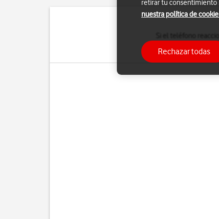
retirar tu consentimiento
nuestra política de cookie
Si el teléfono reacc
configuración predeter
Rechazar todas
hace