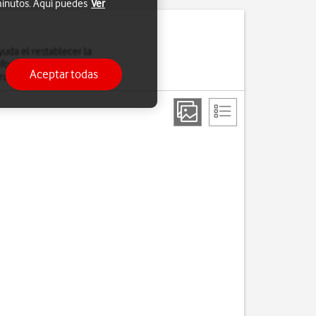
 minutos. Aquí puedes
Ver
uda el restablecer la
léfono. Es recomendable
Aceptar todas
rdan.