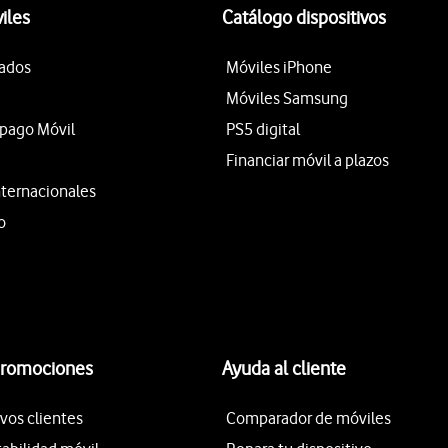
iles
Catálogo dispositivos
tados
Móviles iPhone
Móviles Samsung
epago Móvil
PS5 digital
Financiar móvil a plazos
nternacionales
o
promociones
Ayuda al cliente
vos clientes
Comparador de móviles