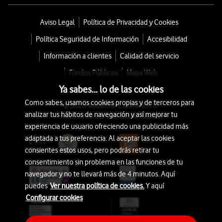
Aviso Legal
Política de Privacidad y Cookies
Política Seguridad de Información
Accesibilidad
Información a clientes
Calidad del servicio
Fondos Públicos
Mapa Web
Ya sabes... lo de las cookies
Como sabes, usamos cookies propias y de terceros para
© 2026 Vodafone España S.A.U.
analizar tus hábitos de navegación y así mejorar tu
Avda. América 115, 28042 Madrid
experiencia de usuario ofreciendo una publicidad más
adaptada a tus preferencia. Al aceptar las cookies
consientes estos usos, pero podrás retirar tu
consentimiento sin problema en las funciones de tu
navegador y no te llevará más de 4 minutos. Aquí
puedes
Ver nuestra política de cookies.
Y aquí
Configurar cookies