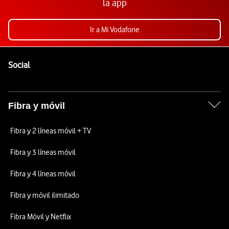
la app
Ir a Mi Vodafone
Pie de página de Vodafone
Enlaces a las redes sociales de Vodafone
Social
Fibra y móvil
Fibra y 2 líneas móvil + TV
Fibra y 3 líneas móvil
Fibra y 4 líneas móvil
Fibra y móvil ilimitado
Fibra Móvil y Netflix